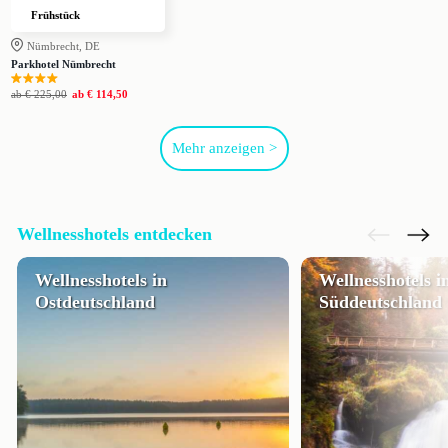
Frühstück
Nümbrecht, DE
Parkhotel Nümbrecht
ab
€ 225,00
ab
€ 114,50
Mehr anzeigen >
Wellnesshotels entdecken
Wellnesshotels in
Wellnesshotels i
Ostdeutschland
Süddeutschland