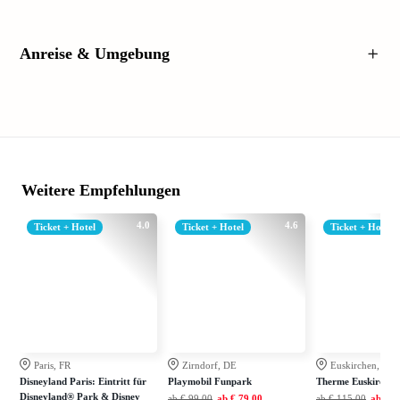
Anreise & Umgebung
Weitere Empfehlungen
4.0
4.6
Ticket + Hotel
Ticket + Hotel
Ticket + Hotel
Paris, FR
Zirndorf, DE
Euskirchen, DE
Disneyland Paris: Eintritt für
Playmobil Funpark
Therme Euskirchen
Disneyland® Park & Disney
ab
€ 99,00
ab
€ 79,00
ab
€ 115,00
ab
€ 7