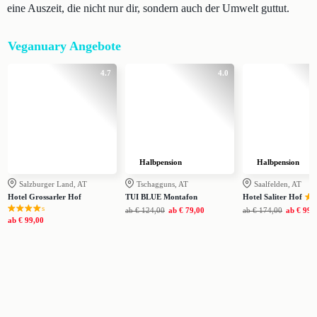
eine Auszeit, die nicht nur dir, sondern auch der Umwelt guttut.
Veganuary Angebote
4.7
4.0
Halbpension
Halbpension
Salzburger Land, AT
Tschagguns, AT
Saalfelden, AT
Hotel Grossarler Hof
TUI BLUE Montafon
Hotel Saliter Hof
s
ab
€ 124,00
ab
€ 79,00
ab
€ 174,00
ab
€ 99,
ab
€ 99,00