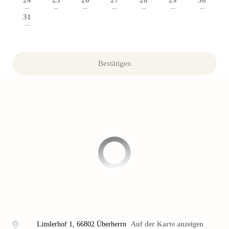
24
25
26
27
28
29
30
---
---
---
---
---
---
---
31
---
Bestätigen
Linslerhof 1
,
66802
Überherrn
Auf der Karte anzeigen