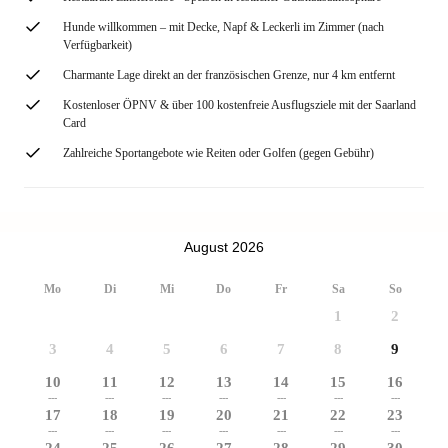
Hunde willkommen – mit Decke, Napf & Leckerli im Zimmer (nach
Verfügbarkeit)
Charmante Lage direkt an der französischen Grenze, nur 4 km entfernt
Kostenloser ÖPNV & über 100 kostenfreie Ausflugsziele mit der Saarland
Card
Zahlreiche Sportangebote wie Reiten oder Golfen (gegen Gebühr)
August 2026
Mo
Di
Mi
Do
Fr
Sa
So
1
2
3
4
5
6
7
8
9
10
11
12
13
14
15
16
---
---
---
---
---
---
---
17
18
19
20
21
22
23
---
---
---
---
---
---
---