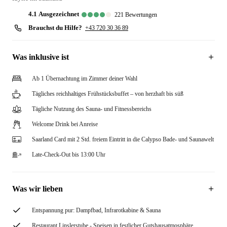
4.1
ausgezeichnet
221
Bewertungen
Brauchst du Hilfe?
+43 720 30 36 89
Was inklusive ist
Ab 1 Übernachtung im Zimmer deiner Wahl
Tägliches reichhaltiges Frühstücksbuffet – von herzhaft bis süß
Tägliche Nutzung des Sauna- und Fitnessbereichs
Welcome Drink bei Anreise
Saarland Card mit 2 Std. freiem Eintritt in die Calypso Bade- und Saunawelt
Late-Check-Out bis 13:00 Uhr
Was wir lieben
Entspannung pur: Dampfbad, Infrarotkabine & Sauna
Restaurant Linslerstube - Speisen in festlicher Gutshausatmosphäre