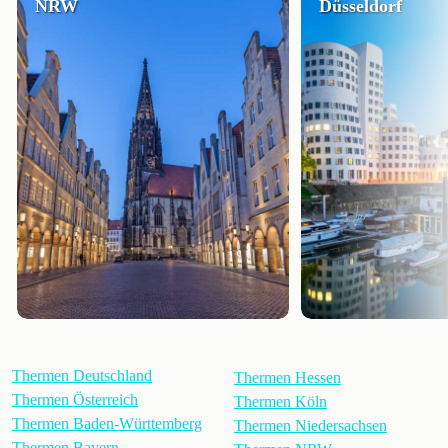
NRW
Düsseldorf
Thermen Deutschland
Thermen Hessen
Thermen Österreich
Thermen Köln
Thermen Baden-Württemberg
Thermen Niedersachsen
Thermen Bayern