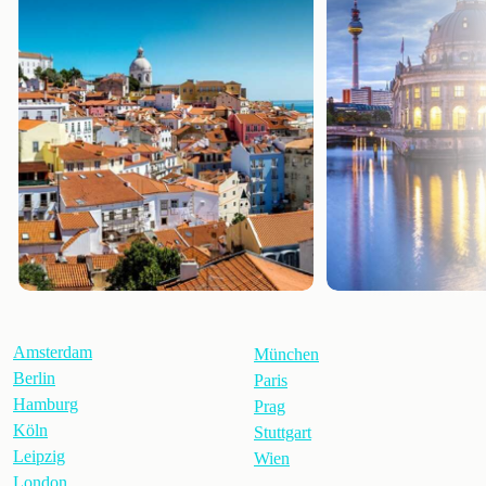
Amsterdam
München
Berlin
Paris
Hamburg
Prag
Köln
Stuttgart
Leipzig
Wien
London