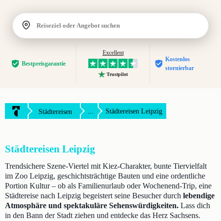
Reiseziel oder Angebot suchen
Excellent
Kostenlos
Bestpreis­garantie
stornierbar
Trustpilot
...
Städtereisen Leipzig
Städtereisen
Städtereisen Leipzig
Trendsichere Szene-Viertel mit Kiez-Charakter, bunte Tiervielfalt
im Zoo Leipzig, geschichtsträchtige Bauten und eine ordentliche
Portion Kultur – ob als Familienurlaub oder Wochenend-Trip, eine
Städtereise nach Leipzig begeistert seine Besucher durch
lebendige
Atmosphäre und spektakuläre Sehenswürdigkeiten.
Lass dich
in den Bann der Stadt ziehen und entdecke das Herz Sachsens.