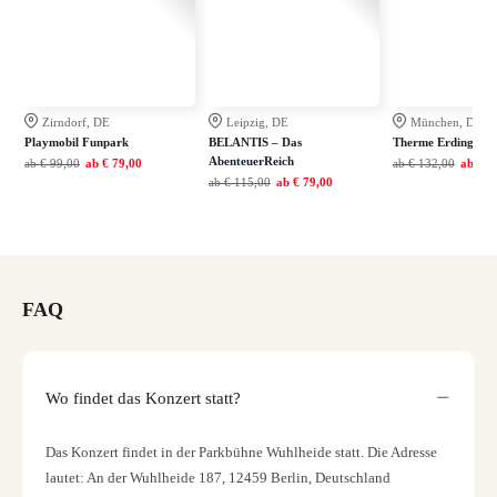
Zirndorf, DE
Leipzig, DE
München, DE
Playmobil Funpark
BELANTIS – Das
Therme Erding
AbenteuerReich
ab
€ 99,00
ab
€ 79,00
ab
€ 132,00
ab
€ 9
ab
€ 115,00
ab
€ 79,00
FAQ
Wo findet das Konzert statt?
Das Konzert findet in der Parkbühne Wuhlheide statt. Die Adresse
lautet: An der Wuhlheide 187, 12459 Berlin, Deutschland