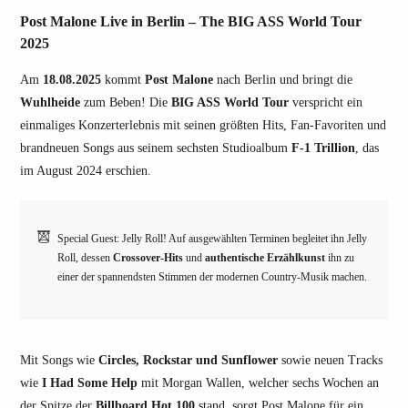
Post Malone Live in Berlin – The BIG ASS World Tour
2025
Am
18.08.2025
kommt
Post Malone
nach Berlin und bringt die
Wuhlheide
zum Beben! Die
BIG ASS World Tour
verspricht ein
einmaliges Konzerterlebnis mit seinen größten Hits, Fan-Favoriten und
brandneuen Songs aus seinem sechsten Studioalbum
F-1 Trillion
, das
im August 2024 erschien.
Special Guest: Jelly Roll! Auf ausgewählten Terminen begleitet ihn Jelly
Roll, dessen
Crossover-Hits
und
authentische Erzählkunst
ihn zu
einer der spannendsten Stimmen der modernen Country-Musik machen.
Mit Songs wie
Circles, Rockstar und Sunflower
sowie neuen Tracks
wie
I Had Some Help
mit Morgan Wallen, welcher sechs Wochen an
der Spitze der
Billboard Hot 100
stand, sorgt Post Malone für ein