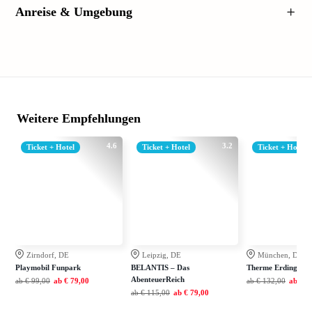
Anreise & Umgebung
Weitere Empfehlungen
4.6
3.2
Ticket + Hotel
Ticket + Hotel
Ticket + Hotel
Zirndorf, DE
Leipzig, DE
München, DE
Playmobil Funpark
BELANTIS – Das
Therme Erding
AbenteuerReich
ab
€ 99,00
ab
€ 79,00
ab
€ 132,00
ab
€ 9
ab
€ 115,00
ab
€ 79,00