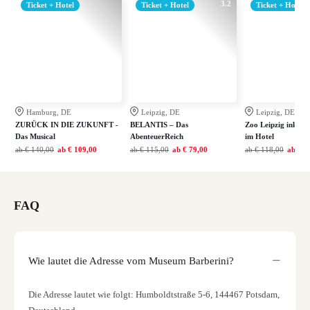
3.2
Ticket + Hotel
Ticket + Hotel
Ticket + Hotel
Hamburg, DE
Leipzig, DE
Leipzig, DE
ZURÜCK IN DIE ZUKUNFT -
BELANTIS – Das
Zoo Leipzig inkl. 
Das Musical
AbenteuerReich
im Hotel
ab
€ 140,00
ab
€ 109,00
ab
€ 115,00
ab
€ 79,00
ab
€ 118,00
ab
€ 7
FAQ
Wie lautet die Adresse vom Museum Barberini?
Die Adresse lautet wie folgt: Humboldtstraße 5-6, 144467 Potsdam,