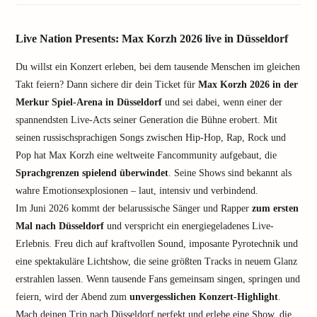
Live Nation Presents: Max Korzh 2026 live in Düsseldorf
Du willst ein Konzert erleben, bei dem tausende Menschen im gleichen
Takt feiern? Dann sichere dir dein Ticket für
Max Korzh 2026 in der
Merkur Spiel-Arena in Düsseldorf
und sei dabei, wenn einer der
spannendsten Live-Acts seiner Generation die Bühne erobert. Mit
seinen russischsprachigen Songs zwischen Hip-Hop, Rap, Rock und
Pop hat Max Korzh eine weltweite Fancommunity aufgebaut, die
Sprachgrenzen spielend überwindet
. Seine Shows sind bekannt als
wahre Emotionsexplosionen – laut, intensiv und verbindend.
Im Juni 2026 kommt der belarussische Sänger und Rapper
zum ersten
Mal nach Düsseldorf
und verspricht ein energiegeladenes Live-
Erlebnis. Freu dich auf kraftvollen Sound, imposante Pyrotechnik und
eine spektakuläre Lichtshow, die seine größten Tracks in neuem Glanz
erstrahlen lassen. Wenn tausende Fans gemeinsam singen, springen und
feiern, wird der Abend zum
unvergesslichen Konzert-Highlight
.
Mach deinen Trip nach Düsseldorf perfekt und erlebe eine Show, die