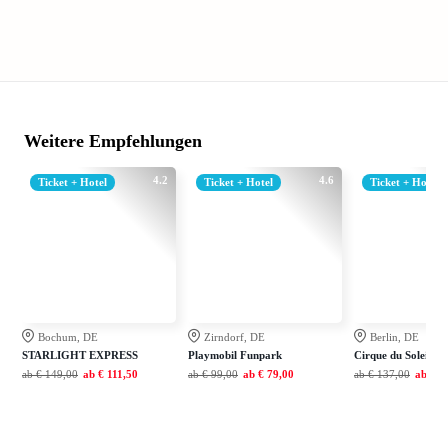
Weitere Empfehlungen
4.2
4.6
Ticket + Hotel
Ticket + Hotel
Ticket + Hotel
Bochum, DE
Zirndorf, DE
Berlin, DE
STARLIGHT EXPRESS
Playmobil Funpark
Cirque du Soleil A
ab
€ 149,00
ab
€ 111,50
ab
€ 99,00
ab
€ 79,00
ab
€ 137,00
ab
€ 1