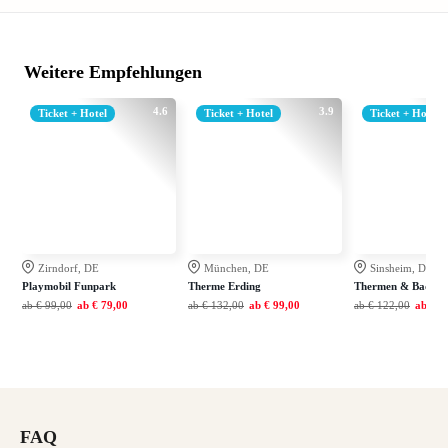
Weitere Empfehlungen
4.6
3.9
Ticket + Hotel
Ticket + Hotel
Ticket + Hotel
Zirndorf, DE
München, DE
Sinsheim, DE
Playmobil Funpark
Therme Erding
Thermen & Badewel
ab
€ 99,00
ab
€ 79,00
ab
€ 132,00
ab
€ 99,00
ab
€ 122,00
ab
€ 7
FAQ