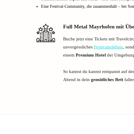
Eine Festival-Community, die zusammenhält – bei So
Full Metal Mayrhofen mit Üb
Buche jetzt eine Tickets mit Travelcir
unvergessliches
Festivalerlebnis
, son
einem
Premium Hotel
der Umgebun
So kannst du kannst entspannt auf de
Abend in dein
gemütliches Bett
falle