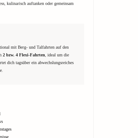
s, kulinarisch auftanken oder gemeinsam
tional mit Berg- und Talfahrten auf den
ch
2 bzw. 4 Flexi-Fahrten
, ideal um die
tet dich tagsüber ein abwechslungsreiches
e.
l
ws
nstages
misse