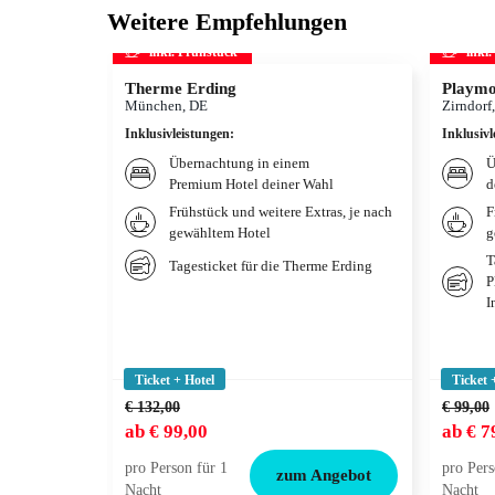
Weitere Empfehlungen
inkl. Frühstück
inkl
Therme Erding
Playmo
München, DE
Zirndorf
Inklusivleistungen
:
Inklusivl
Übernachtung in einem
Ü
Premium Hotel deiner Wahl
d
Frühstück und weitere Extras, je nach
F
gewähltem Hotel
g
T
Tagesticket für die Therme Erding
P
I
Ticket + Hotel
Ticket 
€ 132,00
€ 99,00
ab
€ 99,00
ab
€ 7
pro Person für 1
pro Pers
zum Angebot
Nacht
Nacht