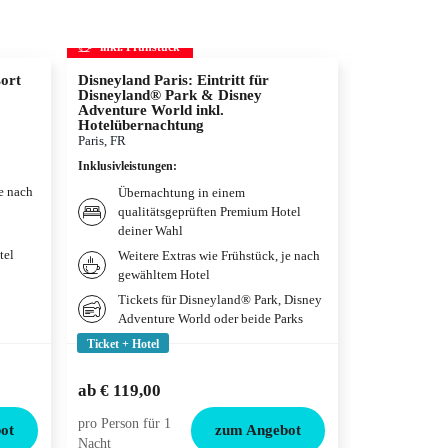
inkl. Frühstück
inkl. Frühs
ort
Disneyland Paris: Eintritt für
Die Schöne u
Disneyland® Park & Disney
Musical in 
Adventure World inkl.
Wien, AT
Hotelübernachtung
Inklusivleistun
Paris, FR
Übernac
Inklusivleistungen
:
deiner 
je nach
Übernachtung in einem
Frühstü
qualitätsgeprüften Premium Hotel
gewählt
deiner Wahl
Tickets
tel
Weitere Extras wie Frühstück, je nach
Das Mus
gewähltem Hotel
Wien
Tickets für Disneyland® Park, Disney
Adventure World oder beide Parks
Ticket + Hotel
Ticket + Hotel
€ 217,00
ab
€ 119,00
ab
€ 173,5
pro Person für 1
pro Person für
ot
zum Angebot
Nacht
Nacht