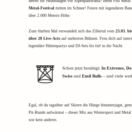
Bereit für Headbangen vor Alpenpanorama? Beim Full Metal 
Metal-Festival
mitten im Schnee! Feiere mit legendären Band
über 2.000 Metern Höhe.
Zum fünften Mal verwandelt sich das Zillertal vom
23.03. bi
über 20 Live-Acts
auf mehreren Bühnen. Freu dich auf inter
legendäre Hüttenpartys und DJ-Sets bis tief in die Nacht.
Schon jetzt bestätigt:
In Extremo, Do
Swiss
und
Emil Bulls
– und viele weit
Egal, ob du tagsüber auf Skiern die Hänge hinunterjagst, gemü
Pit-Runde aufwärmst – dieser Mix aus Wintersport und Metal
wie kein anderes.