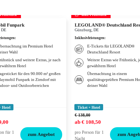
. Frühstück
inkl. Frühstück
bil Funpark
LEGOLAND® Deutschland Res
, DE
Günzburg, DE
eistungen
:
Inklusivleistungen
:
bernachtung im Premium Hotel
E-Tickets für LEGOLAND®
einer Wahl
Deutschland Resort
rühstück und weitere Extras, je nach
Weitere Extras wie Frühstück, 
ewähltem Hotel
gewähltem Hotel
agesticket für den 90.000 m² großen
Übernachtung in einem
laymobil Funpark in Zirndorf mit
qualitätsgeprüften Premium Ho
ndoor- und Outdoorbereichen
deiner Wahl
+ Hotel
Ticket + Hotel
€ 138,00
9,00
ab
€ 108,50
on für 1
pro Person für 1
zum Angebot
zum Angeb
Nacht