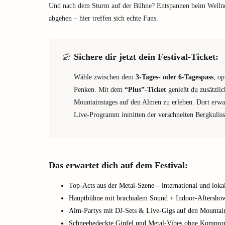
Und nach dem Sturm auf der Bühne? Entspannen beim Wellnes
abgehen – hier treffen sich echte Fans.
Sichere dir jetzt dein Festival-Ticket:
Wähle zwischen dem
3-Tages- oder 6-Tagespass
, op
Penken. Mit dem
“Plus”-Ticket
genießt du zusätzli
Mountainstages auf den Almen zu erleben. Dort erwar
Live-Programm inmitten der verschneiten Bergkuliss
Das erwartet dich auf dem Festival:
Top-Acts aus der Metal-Szene – international und loka
Hauptbühne mit brachialem Sound + Indoor-Aftersho
Alm-Partys mit DJ-Sets & Live-Gigs auf den Mountai
Schneebedeckte Gipfel und Metal-Vibes ohne Kompro