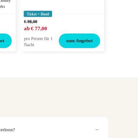
 Disney
rks
Ticket + Hotel
Ticket + Hotel
€ 98,00
€ 132,00
ab
€ 77,00
ab
€ 99,00
pro Person für 1
pro Person für
ot
zum Angebot
Nacht
Nacht
verloon?