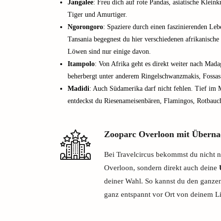
Jangalee
: Freu dich auf rote Pandas, asiatische Kleink
Tiger und Amurtiger.
Ngorongoro
: Spaziere durch einen faszinierenden Le
Tansania begegnest du hier verschiedenen afrikanisch
Löwen sind nur einige davon.
Itampolo
: Von Afrika geht es direkt weiter nach Mad
beherbergt unter anderem Ringelschwanzmakis, Fossas
Madidi
: Auch Südamerika darf nicht fehlen. Tief i
entdeckst du Riesenameisenbären, Flamingos, Rotbauc
Zooparc Overloon mit Überna
Bei Travelcircus bekommst du nicht nu
Overloon, sondern direkt auch deine
deiner Wahl. So kannst du den ganze
ganz entspannt vor Ort von deinem Li