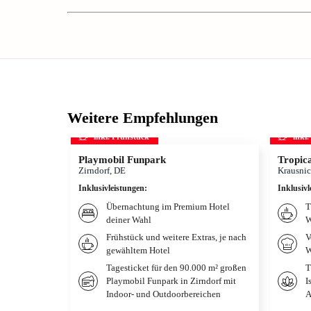
Weitere Empfehlungen
inkl. Frühstück
inkl
Playmobil Funpark
Tropica
Zirndorf, DE
Krausnic
Inklusivleistungen
:
Inklusivl
Übernachtung im Premium Hotel
T
deiner Wahl
W
Frühstück und weitere Extras, je nach
V
gewähltem Hotel
W
Tagesticket für den 90.000 m² großen
T
Playmobil Funpark in Zirndorf mit
I
Indoor- und Outdoorbereichen
A