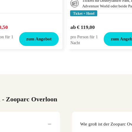
Tickets für Disneyland® Park,
Adventure World oder beide Pa
Ticket + Hotel
8,50
ab
€ 119,00
on für 1
pro Person für 1
zum Angebot
zum Angeb
Nacht
n
- Zooparc Overloon
Wie groß ist der Zooparc O