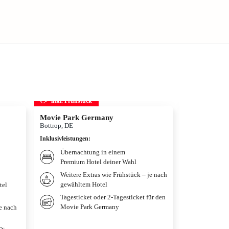
inkl. Frühstück
inkl. Frühs
Movie Park Germany
Therme Erd
Bottrop, DE
München, DE
Inklusivleistungen
:
Inklusivleistun
Übernachtung in einem
Übernac
Premium Hotel deiner Wahl
Premium
Weitere Extras wie Frühstück – je nach
Frühstü
gewähltem Hotel
gewählt
tel
Tagesticket oder 2-Tagesticket für den
Tagesti
Movie Park Germany
je nach