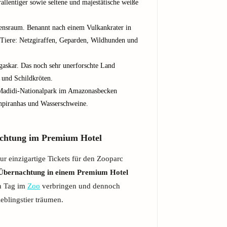
rallentiger sowie seltene und majestätische weiße
bensraum. Benannt nach einem Vulkankrater in
e Tiere: Netzgiraffen, Geparden, Wildhunden und
agaskar. Das noch sehr unerforschte Land
 und Schildkröten.
m Madidi-Nationalpark im Amazonasbecken
hpiranhas und Wasserschweine.
chtung im Premium Hotel
r einzigartige Tickets für den Zooparc
Übernachtung in einem Premium Hotel
n Tag im
Zoo
verbringen und dennoch
eblingstier träumen.