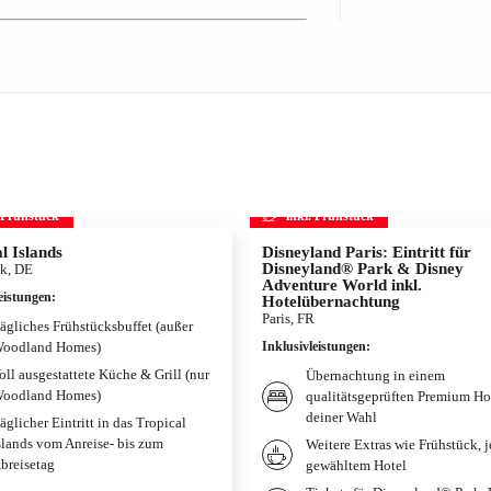
. Frühstück
inkl. Frühstück
l Islands
Disneyland Paris: Eintritt für
Disneyland® Park & Disney
k, DE
Adventure World inkl.
eistungen
:
Hotelübernachtung
Paris, FR
ägliches Frühstücksbuffet (außer
oodland Homes)
Inklusivleistungen
:
oll ausgestattete Küche & Grill (nur
Übernachtung in einem
oodland Homes)
qualitätsgeprüften Premium Ho
deiner Wahl
äglicher Eintritt in das Tropical
slands vom Anreise- bis zum
Weitere Extras wie Frühstück, 
breisetag
gewähltem Hotel