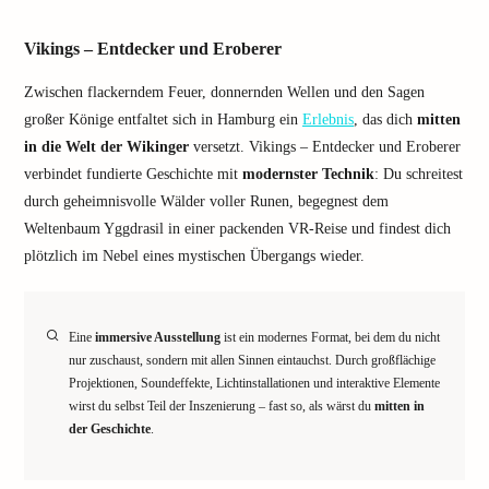
Vikings – Entdecker und Eroberer
Zwischen flackerndem Feuer, donnernden Wellen und den Sagen
großer Könige entfaltet sich in Hamburg ein
Erlebnis
, das dich
mitten
in die Welt der Wikinger
versetzt. Vikings – Entdecker und Eroberer
verbindet fundierte Geschichte mit
modernster Technik
: Du schreitest
durch geheimnisvolle Wälder voller Runen, begegnest dem
Weltenbaum Yggdrasil in einer packenden VR-Reise und findest dich
plötzlich im Nebel eines mystischen Übergangs wieder.
Eine
immersive Ausstellung
ist ein modernes Format, bei dem du nicht
nur zuschaust, sondern mit allen Sinnen eintauchst. Durch großflächige
Projektionen, Soundeffekte, Lichtinstallationen und interaktive Elemente
wirst du selbst Teil der Inszenierung – fast so, als wärst du
mitten in
der Geschichte
.