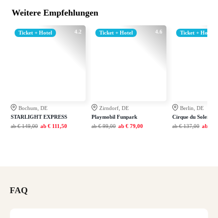
Weitere Empfehlungen
4.2
4.6
Ticket + Hotel
Ticket + Hotel
Ticket + Hotel
Bochum, DE
Zirndorf, DE
Berlin, DE
STARLIGHT EXPRESS
Playmobil Funpark
Cirque du Soleil A
ab
€ 149,00
ab
€ 111,50
ab
€ 99,00
ab
€ 79,00
ab
€ 137,00
ab
€ 1
FAQ