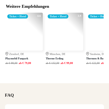
Weitere Empfehlungen
4.6
3.9
Ticket + Hotel
Ticket + Hotel
Ticket + Hotel
Zirndorf, DE
München, DE
Sinsheim, DE
Playmobil Funpark
Therme Erding
Thermen & Badewel
ab
€ 99,00
ab
€ 79,00
ab
€ 132,00
ab
€ 99,00
ab
€ 122,00
ab
€ 7
FAQ