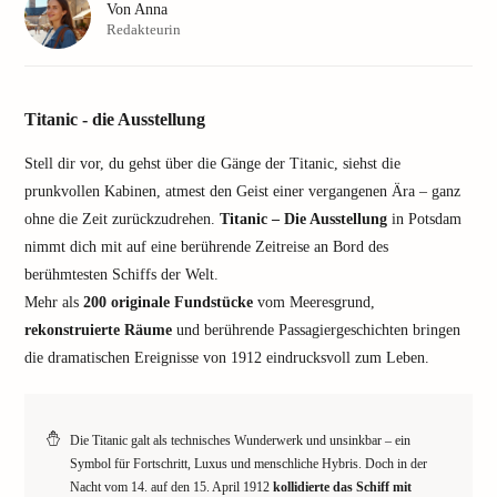
Von
Anna
Redakteurin
Titanic - die Ausstellung
Stell dir vor, du gehst über die Gänge der Titanic, siehst die
prunkvollen Kabinen, atmest den Geist einer vergangenen Ära – ganz
ohne die Zeit zurückzudrehen.
Titanic – Die Ausstellung
in Potsdam
nimmt dich mit auf eine berührende Zeitreise an Bord des
berühmtesten Schiffs der Welt.
Mehr als
200 originale Fundstücke
vom Meeresgrund,
rekonstruierte Räume
und berührende Passagiergeschichten bringen
die dramatischen Ereignisse von 1912 eindrucksvoll zum Leben.
Die Titanic galt als technisches Wunderwerk und unsinkbar – ein
Symbol für Fortschritt, Luxus und menschliche Hybris. Doch in der
Nacht vom 14. auf den 15. April 1912
kollidierte das Schiff mit