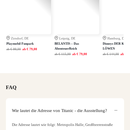
Zirndorf, DE
Leipzig, DE
Hamburg, DE
Playmobil Funpark
BELANTIS – Das
Disneys DER KÖN
AbenteuerReich
LÖWEN
ab
€ 99,00
ab
€ 79,00
ab
€ 115,00
ab
€ 79,00
ab
€ 144,00
ab
€ 1
FAQ
Wie lautet die Adresse von Titanic - die Ausstellung?
Die Adresse lautet wie folgt: Metropolis Halle, Großbeerenstraße