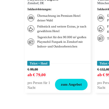
Zirndorf, DE
München
Inklusivleistungen
:
Inklusivl
Übernachtung im Premium Hotel
Ü
deiner Wahl
P
Frühstück und weitere Extras, je nach
F
gewähltem Hotel
g
Tagesticket für den 90.000 m² großen
T
Playmobil Funpark in Zirndorf mit
Indoor- und Outdoorbereichen
Ticket + Hotel
Ticket 
€ 99,00
€ 132,0
ab
€ 79,00
ab
€ 9
pro Person für 1
pro Pers
zum Angebot
Nacht
Nacht