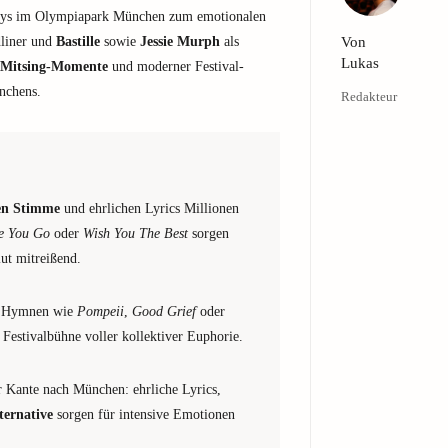
ays im Olympiapark München zum emotionalen
liner und
Bastille
sowie
Jessie Murph
als
Von
Lukas
Mitsing-Momente
und moderner Festival-
nchens.
Redakteur
en Stimme
und ehrlichen Lyrics Millionen
e You Go
oder
Wish You The Best
sorgen
ut mitreißend.
s: Hymnen wie
Pompeii
,
Good Grief
oder
Festivalbühne voller kollektiver Euphorie.
 Kante nach München: ehrliche Lyrics,
ternative
sorgen für intensive Emotionen