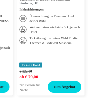
Disneyland®
Sinsheim, DE
Adventure W
Inklusivleistungen
:
Hotelüberna
Paris, FR
GHT
Übernachtung im Premium Hotel
PRESS-
deiner Wahl
Inklusivleistun
Weitere Extras wie Frühstück, je nach
Übernac
Hotel
qualitä
deiner 
Ticketkategorie deiner Wahl für die
Thermen & Badewelt Sinsheim
Weitere
 je nach
gewählt
Tickets
Adventu
Ticket + Hotel
Ticket + Hotel
€ 122,00
ab
€ 79,00
ab
€ 119,00
pro Person für 1
pro Person für
ot
zum Angebot
Nacht
Nacht