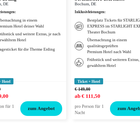
, DE
Bochum, DE
eistungen
:
Inklusivleistungen
:
bernachtung in einem
Bestplatz Tickets für STARLI
remium Hotel deiner Wahl
EXPRESS im STARLIGHT EX
Theater Bochum
rühstück und weitere Extras, je nach
ewähltem Hotel
Übernachtung in einem
qualitätsgeprüften
agesticket für die Therme Erding
Premium Hotel nach Wahl
Frühstück und weiteren Extras,
gewähltem Hotel
+ Hotel
Ticket + Hotel
0
€ 149,00
9,00
ab
€ 111,50
on für 1
pro Person für 1
zum Angebot
zum Angeb
Nacht