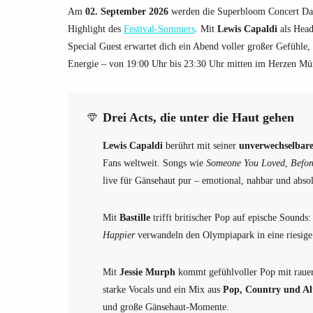
Am
02. September 2026
werden die Superbloom Concert D
Highlight des
Festival-Sommers
. Mit
Lewis Capaldi
als Head
Special Guest erwartet dich ein Abend voller großer Gefühle,
Energie – von 19:00 Uhr bis 23:30 Uhr mitten im Herzen Mü
Drei Acts, die unter die Haut gehen
Lewis Capaldi
berührt mit seiner
unverwechselbar
Fans weltweit. Songs wie
Someone You Loved
,
Befor
live für Gänsehaut pur – emotional, nahbar und absol
Mit
Bastille
trifft britischer Pop auf epische Sound
Happier
verwandeln den Olympiapark in eine riesige 
Mit
Jessie Murph
kommt gefühlvoller Pop mit rauer
starke Vocals und ein Mix aus
Pop, Country und Al
und große Gänsehaut-Momente.