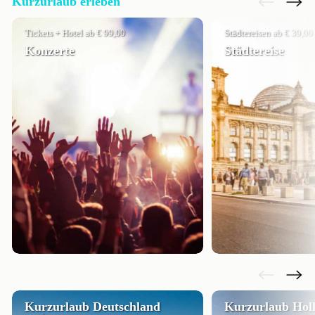
Kurzurlaub erleben
Tickets + Hotel ab € 99,00
Städtereisen ab € 39,00
Konzerte
Städtereise
Kurzurlaub Deutschland
Kurzurlaub Hol