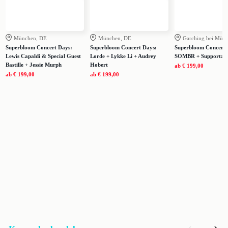
München, DE
München, DE
Garching bei Mün
Superbloom Concert Days:
Superbloom Concert Days:
Superbloom Concert 
Lewis Capaldi & Special Guest
Lorde + Lykke Li + Audrey
SOMBR + Support: E
Bastille + Jessie Murph
Hobert
ab
€ 199,00
ab
€ 199,00
ab
€ 199,00