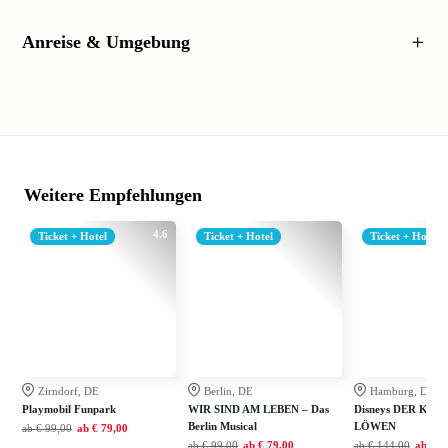
Anreise & Umgebung
Weitere Empfehlungen
4.6
Ticket + Hotel
Ticket + Hotel
Ticket + Hotel
Zirndorf, DE
Berlin, DE
Hamburg, DE
Playmobil Funpark
WIR SIND AM LEBEN – Das
Disneys DER KÖN
Berlin Musical
LÖWEN
ab
€ 99,00
ab
€ 79,00
ab
€ 99,00
ab
€ 79,00
ab
€ 144,00
ab
€ 1