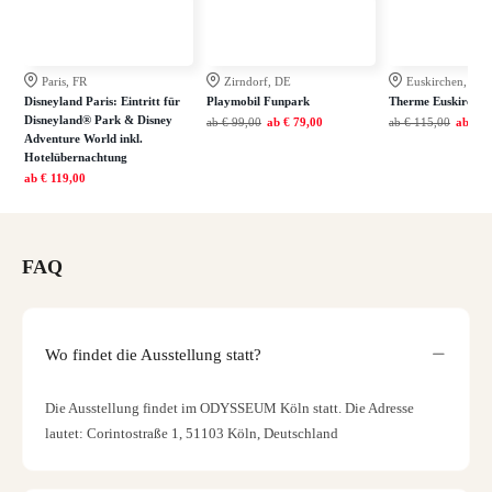
Paris, FR
Zirndorf, DE
Euskirchen, DE
Disneyland Paris: Eintritt für
Playmobil Funpark
Therme Euskirchen
Disneyland® Park & Disney
ab
€ 99,00
ab
€ 79,00
ab
€ 115,00
ab
€ 7
Adventure World inkl.
Hotelübernachtung
ab
€ 119,00
FAQ
Wo findet die Ausstellung statt?
Die Ausstellung findet im ODYSSEUM Köln statt. Die Adresse
lautet: Corintostraße 1, 51103 Köln, Deutschland