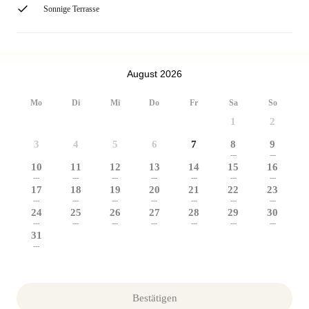
Sonnige Terrasse
August 2026
Mo
Di
Mi
Do
Fr
Sa
So
1
2
3
4
5
6
7
8
9
---
---
10
11
12
13
14
15
16
---
---
---
---
---
---
---
17
18
19
20
21
22
23
---
---
---
---
---
---
---
24
25
26
27
28
29
30
---
---
---
---
---
---
---
31
---
Bestätigen