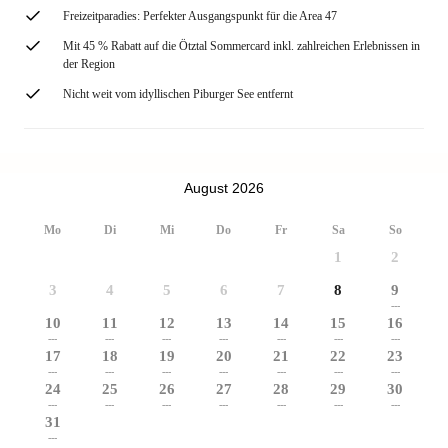
Freizeitparadies: Perfekter Ausgangspunkt für die Area 47
Mit 45 % Rabatt auf die Ötztal Sommercard inkl. zahlreichen Erlebnissen in
der Region
Nicht weit vom idyllischen Piburger See entfernt
August 2026
Mo
Di
Mi
Do
Fr
Sa
So
1
2
3
4
5
6
7
8
9
---
10
11
12
13
14
15
16
---
---
---
---
---
---
---
17
18
19
20
21
22
23
---
---
---
---
---
---
---
24
25
26
27
28
29
30
---
---
---
---
---
---
---
31
---