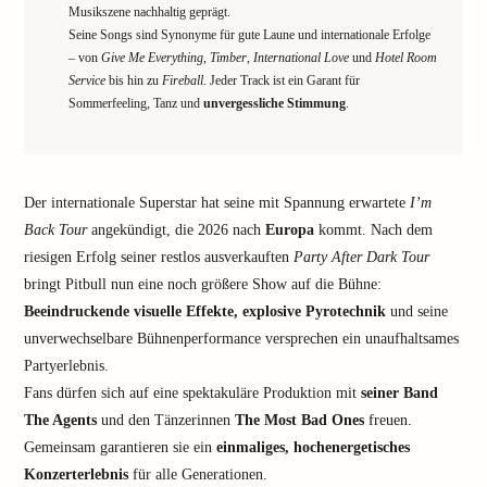
Musikszene nachhaltig geprägt.
Seine Songs sind Synonyme für gute Laune und internationale Erfolge
– von
Give Me Everything
,
Timber
,
International Love
und
Hotel Room
Service
bis hin zu
Fireball
. Jeder Track ist ein Garant für
Sommerfeeling, Tanz und
unvergessliche Stimmung
.
Der internationale Superstar hat seine mit Spannung erwartete
I’m
Back Tour
angekündigt, die 2026 nach
Europa
kommt. Nach dem
riesigen Erfolg seiner restlos ausverkauften
Party After Dark Tour
bringt Pitbull nun eine noch größere Show auf die Bühne:
Beeindruckende visuelle Effekte, explosive Pyrotechnik
und seine
unverwechselbare Bühnenperformance versprechen ein unaufhaltsames
Partyerlebnis.
Fans dürfen sich auf eine spektakuläre Produktion mit
seiner Band
The Agents
und den Tänzerinnen
The Most Bad Ones
freuen.
Gemeinsam garantieren sie ein
einmaliges, hochenergetisches
Konzerterlebnis
für alle Generationen.