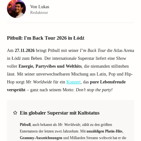
Von
Lukas
Redakteur
Pitbull: I'm Back Tour 2026 in Łódź
Am
27.11.2026
bringt Pitbull mit seiner
I’m Back Tour
die Atlas Arena
in Łódź zum Beben. Der internationale Superstar liefert eine Show
voller
Energie, Partyvibes und Welthits
, die niemanden stillstehen
lässt. Mit seiner unverwechselbaren Mischung aus Latin, Pop und Hip-
Hop sorgt
Mr. Worldwide
für ein
Konzert
, das
pure Lebensfreude
versprüht
– ganz nach seinem Motto:
Don’t stop the party!
Ein globaler Superstar mit Kultstatus
Pitbull
, auch bekannt als
Mr. Worldwide
, zählt zu den größten
Entertainern der letzten zwei Jahrzehnte. Mit
unzähligen Platin-Hits
,
Grammy-Auszeichnungen
und Milliarden Streams weltweit hat er die