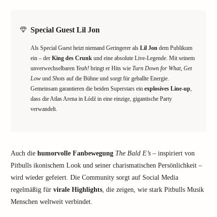
Special Guest Lil Jon
Als Special Guest heizt niemand Geringerer als
Lil Jon
dem Publikum
ein – der
King des Crunk
und eine absolute Live-Legende. Mit seinem
unverwechselbaren
Yeah!
bringt er Hits wie
Turn Down for What
,
Get
Low
und
Shots
auf die Bühne und sorgt für geballte Energie.
Gemeinsam garantieren die beiden Superstars ein
explosives Line-up
,
dass die Atlas Arena in Łódź in eine einzige, gigantische Party
verwandelt.
Auch die
humorvolle Fanbewegung
The Bald E’s
– inspiriert von
Pitbulls ikonischem Look und seiner charismatischen Persönlichkeit –
wird wieder gefeiert. Die Community sorgt auf Social Media
regelmäßig für
virale Highlights
, die zeigen, wie stark Pitbulls Musik
Menschen weltweit verbindet.