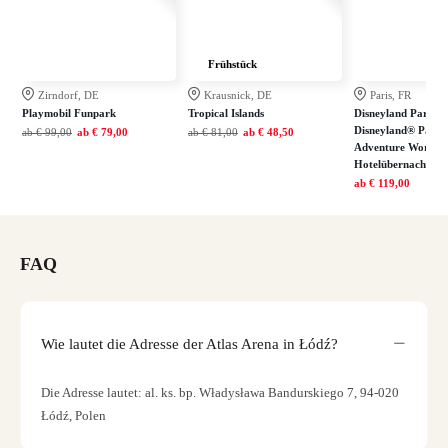
Frühstück
Zirndorf, DE
Krausnick, DE
Paris, FR
Playmobil Funpark
Tropical Islands
Disneyland Paris: E
Disneyland® Park 
ab
€ 99,00
ab
€ 79,00
ab
€ 81,00
ab
€ 48,50
Adventure World in
Hotelübernachtung
ab
€ 119,00
FAQ
Wie lautet die Adresse der Atlas Arena in Łódź?
Die Adresse lautet: al. ks. bp. Władysława Bandurskiego 7, 94-020
Łódź, Polen