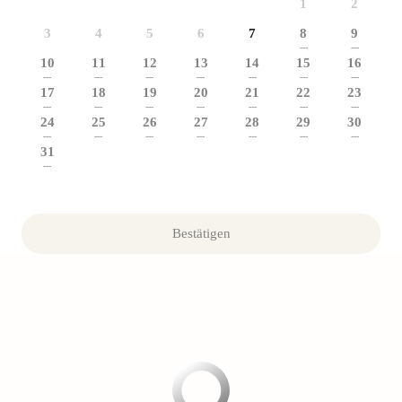
1
2
3
4
5
6
7
8
9
---
---
10
11
12
13
14
15
16
---
---
---
---
---
---
---
17
18
19
20
21
22
23
---
---
---
---
---
---
---
24
25
26
27
28
29
30
---
---
---
---
---
---
---
31
---
Bestätigen