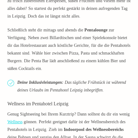
zu frisch zubereiteten Eierspeisen, süßen Früchten und vielem mehr ist
alles dabei! So startest du perfekt gestärkt in deinen aufregenden Tag
in Leipzig. Doch das ist längst nicht alles.
Schließlich steht dir mittags und abends die
Pentalounge
zur
Verfügung. Neben zwei Billardtischen und einer Spielekonsole bietet
dir das Hotelrestaurant auch köstliche Gerichte, für die die Pentahotels
bekannt sind. Wähle hier zwischen Pizza, Pasta und schmackhaften
Burgern. Die Penta Bar lädt anschließend zu einem kühlen Bier und
süßen Cocktails ein.
Deine Inklusivleistungen:
Das tägliche Frühstück ist während
deines Urlaubs im Pentahotel Leipzig inbegriffen.
Wellness im Pentahotel Leipzig
Genug Sightseeing bei Ihrem Kurztrip? Dann solltest du dir ein wenig
Wellness
gönnen. Perfekt geeignet dafür ist der Wellnessbereich des
Pentahotels in Leipzig. Zieh im
Indoorpool des Wellnessbereichs
deine Bahnen und vergiss den Alltag. In der Sauna schwitzt du die