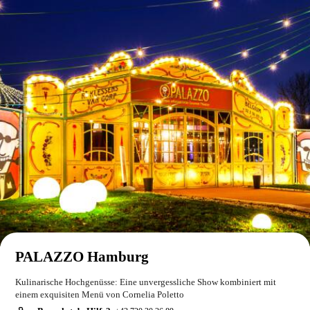
PALAZZO Hamburg
Kulinarische Hochgenüsse: Eine unvergessliche Show kombiniert mit
einem exquisiten Menü von Cornelia Poletto