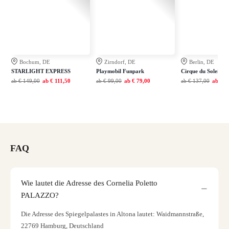
Bochum, DE
Zirndorf, DE
Berlin, DE
STARLIGHT EXPRESS
Playmobil Funpark
Cirque du Soleil A
ab
€ 149,00
ab
€ 111,50
ab
€ 99,00
ab
€ 79,00
ab
€ 137,00
ab
€ 1
FAQ
Wie lautet die Adresse des Cornelia Poletto
PALAZZO?
Die Adresse des Spiegelpalastes in Altona lautet: Waidmannstraße,
22769 Hamburg, Deutschland