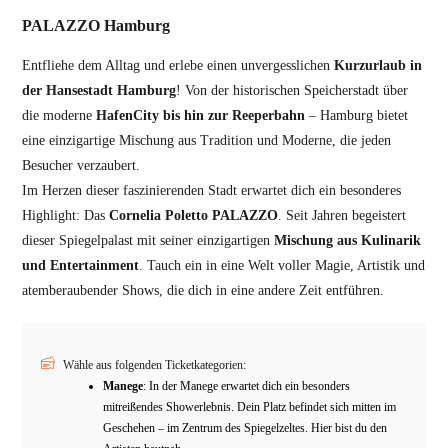
PALAZZO Hamburg
Entfliehe dem Alltag und erlebe einen unvergesslichen
Kurzurlaub in
der Hansestadt Hamburg
! Von der historischen Speicherstadt über
die moderne
HafenCity bis hin zur Reeperbahn
– Hamburg bietet
eine einzigartige Mischung aus Tradition und Moderne, die jeden
Besucher verzaubert.
Im Herzen dieser faszinierenden Stadt erwartet dich ein besonderes
Highlight: Das
Cornelia Poletto PALAZZO
. Seit Jahren begeistert
dieser Spiegelpalast mit seiner einzigartigen
Mischung aus Kulinarik
und Entertainment
. Tauch ein in eine Welt voller Magie, Artistik und
atemberaubender Shows, die dich in eine andere Zeit entführen.
Wähle aus folgenden Ticketkategorien:
Manege
: In der Manege erwartet dich ein besonders
mitreißendes Showerlebnis. Dein Platz befindet sich mitten im
Geschehen – im Zentrum des Spiegelzeltes. Hier bist du den