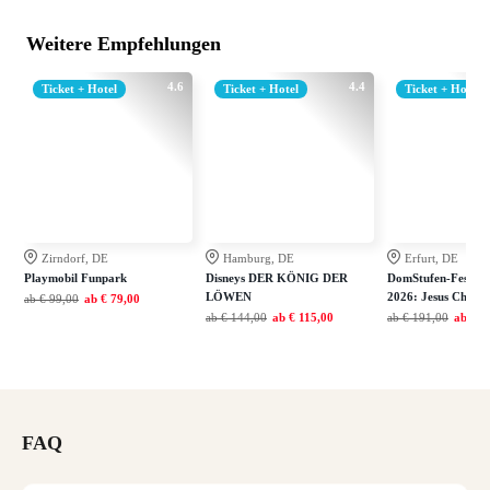
Weitere Empfehlungen
4.6
4.4
Ticket + Hotel
Ticket + Hotel
Ticket + Hotel
Zirndorf, DE
Hamburg, DE
Erfurt, DE
Playmobil Funpark
Disneys DER KÖNIG DER
DomStufen-Festspie
LÖWEN
2026: Jesus Christ
ab
€ 99,00
ab
€ 79,00
ab
€ 144,00
ab
€ 115,00
ab
€ 191,00
ab
€ 1
FAQ