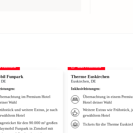
. Frühstück
inkl. Frühstück
bil Funpark
Therme Euskirchen
, DE
Euskirchen, DE
eistungen
:
Inklusivleistungen
:
bernachtung im Premium Hotel
Übernachtung in einem Premi
einer Wahl
Hotel deiner Wahl
rühstück und weitere Extras, je nach
Weitere Extras wie Frühstück, 
ewähltem Hotel
gewähltem Hotel
agesticket für den 90.000 m² großen
Tickets für die Therme Euskir
laymobil Funpark in Zirndorf mit