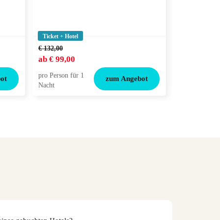
Ticket + Hotel
Ticket + Hotel
€ 132,00
€ 144,00
ab
€ 99,00
ab
€ 115,00
pro Person für 1
pro Person für
ot
zum Angebot
Nacht
Nacht