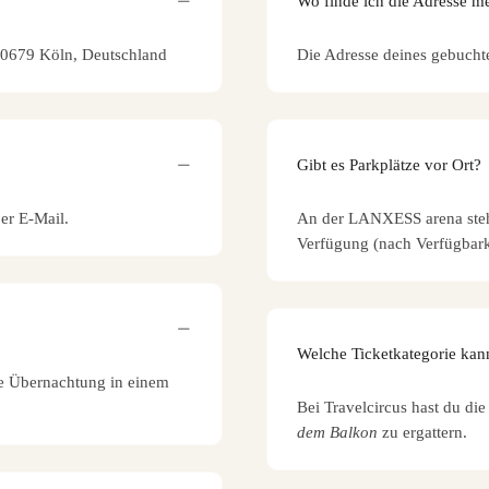
Wo finde ich die Adresse m
, 50679 Köln, Deutschland
Die Adresse deines gebucht
Gibt es Parkplätze vor Ort?
per E-Mail.
An der LANXESS arena steh
Verfügung (nach Verfügbarke
Welche Ticketkategorie kan
ne Übernachtung in einem
Bei Travelcircus hast du di
dem Balkon
zu ergattern.