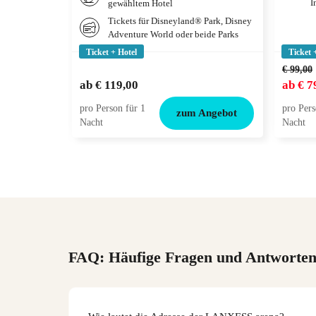
I
gewähltem Hotel
Tickets für Disneyland® Park, Disney
Adventure World oder beide Parks
Ticket + Hotel
Ticket 
€ 99,00
ab
€ 119,00
ab
€ 7
pro Person für 1
pro Pers
zum Angebot
Nacht
Nacht
FAQ: Häufige Fragen und Antworte