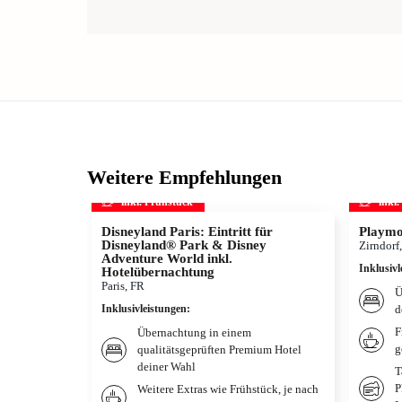
Weitere Empfehlungen
inkl. Frühstück
inkl
Disneyland Paris: Eintritt für
Playmo
Disneyland® Park & Disney
Zirndorf
Adventure World inkl.
Inklusivl
Hotelübernachtung
Paris, FR
Ü
Inklusivleistungen
:
d
F
Übernachtung in einem
g
qualitätsgeprüften Premium Hotel
deiner Wahl
T
P
Weitere Extras wie Frühstück, je nach