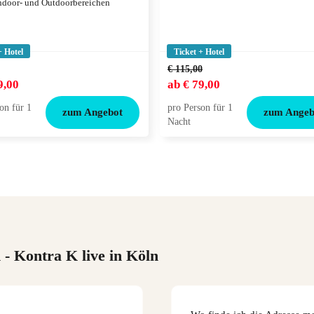
ndoor- und Outdoorbereichen
+ Hotel
Ticket + Hotel
€ 115,00
9,00
ab
€ 79,00
on für 1
pro Person für 1
zum Angebot
zum Angeb
Nacht
n
- Kontra K live in Köln