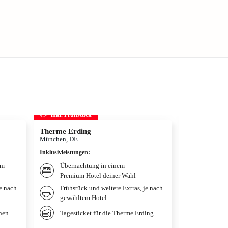
inkl. Frühstück
inkl. Frühs
Therme Erding
Disneys D
München, DE
Hamburg, DE
Inklusivleistungen
:
Inklusivleistun
um
Übernachtung in einem
Übernac
Premium Hotel deiner Wahl
Hotel n
je nach
Frühstück und weitere Extras, je nach
Weitere
gewähltem Hotel
gewählt
Ticket
chen
Tagesticket für die Therme Erding
LÖWEN 