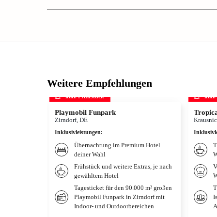
Weitere Empfehlungen
inkl. Frühstück
inkl
Playmobil Funpark
Tropica
Zirndorf, DE
Krausnic
Inklusivleistungen
:
Inklusivl
Übernachtung im Premium Hotel
T
deiner Wahl
W
Frühstück und weitere Extras, je nach
V
gewähltem Hotel
W
Tagesticket für den 90.000 m² großen
T
Playmobil Funpark in Zirndorf mit
I
Indoor- und Outdoorbereichen
A