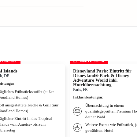
. Frühstück
inkl. Frühstück
l Islands
Disneyland Paris: Eintritt für
Disneyland® Park & Disney
k, DE
Adventure World inkl.
eistungen
:
Hotelübernachtung
Paris, FR
ägliches Frühstücksbuffet (außer
oodland Homes)
Inklusivleistungen
:
oll ausgestattete Küche & Grill (nur
Übernachtung in einem
oodland Homes)
qualitätsgeprüften Premium Ho
deiner Wahl
äglicher Eintritt in das Tropical
slands vom Anreise- bis zum
Weitere Extras wie Frühstück, 
breisetag
gewähltem Hotel