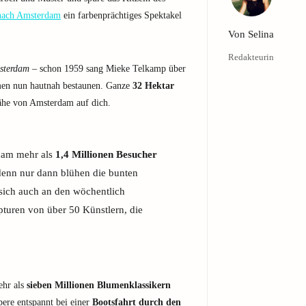
 nach Amsterdam
ein farbenprächtiges Spektakel
Von
Selina
Redakteurin
msterdam
– schon 1959 sang Mieke Telkamp über
men nun hautnah bestaunen. Ganze
32 Hektar
he von Amsterdam auf dich.
dam mehr als
1,4 Millionen Besucher
denn nur dann blühen die bunten
 sich auch an den wöchentlich
turen von über 50 Künstlern, die
ehr als
sieben Millionen Blumenklassikern
pere entspannt bei einer
Bootsfahrt durch den