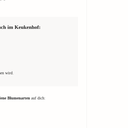
such im Keukenhof:
sen wird.
edene Blumenarten
auf dich: