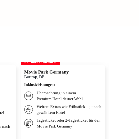
inkl. Frühstück
inkl. Frühs
Movie Park Germany
Therme Erd
Bottrop, DE
München, DE
Inklusivleistungen
:
Inklusivleistun
Übernachtung in einem
Übernac
Premium Hotel deiner Wahl
Premium
Weitere Extras wie Frühstück – je nach
Frühstü
gewähltem Hotel
gewählt
tel
Tagesticket oder 2-Tagesticket für den
Tagesti
Movie Park Germany
je nach