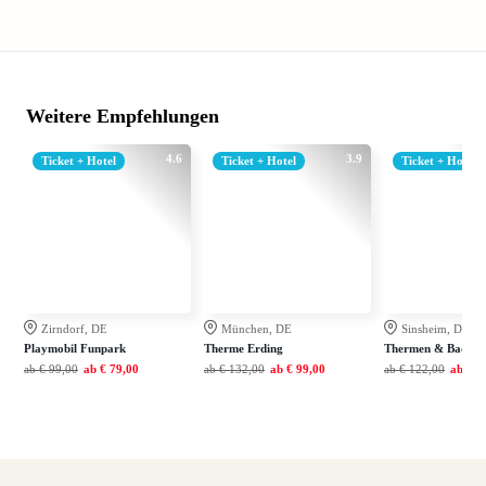
Weitere Empfehlungen
4.6
3.9
Ticket + Hotel
Ticket + Hotel
Ticket + Hotel
Zirndorf, DE
München, DE
Sinsheim, DE
Playmobil Funpark
Therme Erding
Thermen & Badewel
ab
€ 99,00
ab
€ 79,00
ab
€ 132,00
ab
€ 99,00
ab
€ 122,00
ab
€ 7