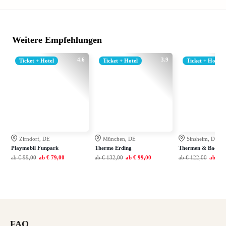
Weitere Empfehlungen
4.6
3.9
Ticket + Hotel
Ticket + Hotel
Ticket + Hotel
Zirndorf, DE
München, DE
Sinsheim, DE
Playmobil Funpark
Therme Erding
Thermen & Badewel
ab
€ 99,00
ab
€ 79,00
ab
€ 132,00
ab
€ 99,00
ab
€ 122,00
ab
€ 7
FAQ