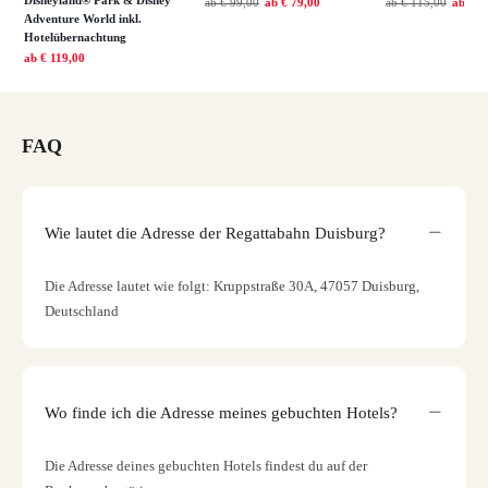
Disneyland® Park & Disney
ab
€ 99,00
ab
€ 79,00
ab
€ 115,00
ab
€ 7
Adventure World inkl.
Hotelübernachtung
ab
€ 119,00
FAQ
Wie lautet die Adresse der Regattabahn Duisburg?
Die Adresse lautet wie folgt: Kruppstraße 30A, 47057 Duisburg,
Deutschland
Wo finde ich die Adresse meines gebuchten Hotels?
Die Adresse deines gebuchten Hotels findest du auf der