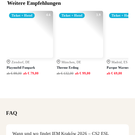
Weitere Empfehlungen
4.6
3.9
Ticket + Hotel
Ticket + Hotel
Ticket + Hotel
Zirndorf, DE
München, DE
Madrid, ES
Playmobil Funpark
Therme Erding
Parque Warner Ma
ab
€ 99,00
ab
€ 79,00
ab
€ 132,00
ab
€ 99,00
ab
€ 69,00
FAQ
Wann und wo findet IEM Kraków 2026 – CS2 ESL