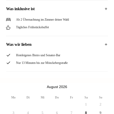
Was inklusive ist
Ab 2 Übernachtung im Zimmer deiner Wahl
Tägliches Frühstücksbuffet
Was wir lieben
Hoteleigenes Bistro und Senator-Bar
Nur 13 Minuten bis zur Mönckebergstraße
August 2026
Mo
Di
Mi
Do
Fr
Sa
So
1
2
3
4
5
6
7
8
9