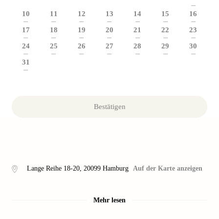
---
10
11
12
13
14
15
16
---
---
---
---
---
---
---
17
18
19
20
21
22
23
---
---
---
---
---
---
---
24
25
26
27
28
29
30
---
---
---
---
---
---
---
31
---
Bestätigen
Lange Reihe 18-20
,
20099
Hamburg
Auf der Karte anzeigen
Mehr lesen