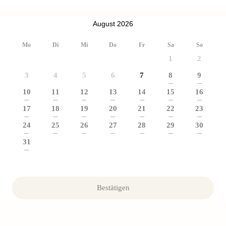
August 2026
Mo
Di
Mi
Do
Fr
Sa
So
1
2
3
4
5
6
7
8
9
---
---
10
11
12
13
14
15
16
---
---
---
---
---
---
---
17
18
19
20
21
22
23
---
---
---
---
---
---
---
24
25
26
27
28
29
30
---
---
---
---
---
---
---
31
---
Bestätigen