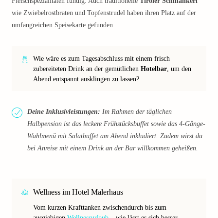
Fleischspezialitäten fündig. Auch traditionelle
Tiroler Schmankerl
wie Zwiebelrostbraten und Topfenstrudel haben ihren Platz auf der
umfangreichen Speisekarte gefunden.
Wie wäre es zum Tagesabschluss mit einem frisch
zubereiteten Drink an der gemütlichen
Hotelbar
, um den
Abend entspannt ausklingen zu lassen?
Deine Inklusivleistungen:
Im Rahmen der täglichen
Halbpension ist das leckere Frühstücksbuffet sowie das 4-Gänge-
Wahlmenü mit Salatbuffet am Abend inkludiert. Zudem wirst du
bei Anreise mit einem Drink an der Bar willkommen geheißen.
Wellness im Hotel Malerhaus
Vom kurzen Krafttanken zwischendurch bis zum
ausgiebigen
Wellnessurlaub
– wie lässt es sich besser