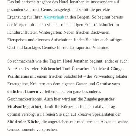
Das kulinarische Angebot des Hotel Jonathan ist insbesondere auf
gesunden Gourmet-Genuss ausgelegt und somit die perfekte
Ergänzung für Ihren
Aktivurlaub
in den Bergen. So beginnt bereits
der Morgen mit einem vitalen, reichhaltigen Frühstücksbuffet im
lichtdurchfluteten Wintergarten: Neben frischen Backwaren,
Eierspeisen und diversen Aufschnitten finden Sie hier auch saftiges
Obst und knackiges Gemüse für die Extraportion Vitamine.
So schmackhaft wie der Tag im Hotel Jonathan beginnt, endet er auch:
Am Abend serviert Küchenchef Toni Überacher köstliche
4-Gänge-
Wahlmenüs
mit einem frischen Salatbuffet – die Verwendung lokaler
Erzeugnisse, Kräutern aus dem eigenen Garten und
Gemüse vom
örtlichen Bauern
verleihen dabei ein ganz besonderes
Geschmackserlebnis. Auch hier wird auf die Zugabe
gesunder
Vitalstoffe
geachtet, damit Ihr Körper nach einem aktiven Tag
optimal versorgt ist. Freuen Sie sich auf kreative Spezialitäten der
Südtiroler Küche
, die angereichert mit mediterranen Akzenten wahre
Genussmomente versprechen.