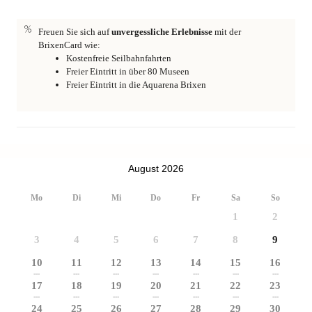
Freuen Sie sich auf
unvergessliche Erlebnisse
mit der
BrixenCard wie:
Kostenfreie Seilbahnfahrten
Freier Eintritt in über 80 Museen
Freier Eintritt in die Aquarena Brixen
August 2026
Mo
Di
Mi
Do
Fr
Sa
So
1
2
3
4
5
6
7
8
9
10
11
12
13
14
15
16
---
---
---
---
---
---
---
17
18
19
20
21
22
23
---
---
---
---
---
---
---
24
25
26
27
28
29
30