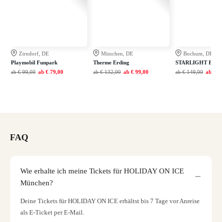
Zirndorf, DE
München, DE
Bochum, DE
Playmobil Funpark
Therme Erding
STARLIGHT EXP
ab
€ 99,00
ab
€ 79,00
ab
€ 132,00
ab
€ 99,00
ab
€ 149,00
ab
€ 1
FAQ
Wie erhalte ich meine Tickets für HOLIDAY ON ICE
München?
Deine Tickets für HOLIDAY ON ICE erhältst bis 7 Tage vor Anreise
als E-Ticket per E-Mail.