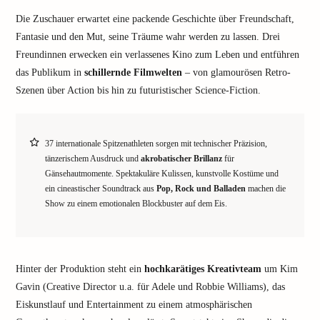
Die Zuschauer erwartet eine packende Geschichte über Freundschaft,
Fantasie und den Mut, seine Träume wahr werden zu lassen. Drei
Freundinnen erwecken ein verlassenes Kino zum Leben und entführen
das Publikum in
schillernde Filmwelten
– von glamourösen Retro-
Szenen über Action bis hin zu futuristischer Science-Fiction.
37 internationale Spitzenathleten sorgen mit technischer Präzision,
tänzerischem Ausdruck und
akrobatischer Brillanz
für
Gänsehautmomente. Spektakuläre Kulissen, kunstvolle Kostüme und
ein cineastischer Soundtrack aus
Pop, Rock und Balladen
machen die
Show zu einem emotionalen Blockbuster auf dem Eis.
Hinter der Produktion steht ein
hochkarätiges Kreativteam
um Kim
Gavin (Creative Director u.a. für Adele und Robbie Williams), das
Eiskunstlauf und Entertainment zu einem atmosphärischen