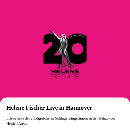
Helene Fischer Live in Hannover
Erlebe eine der erfolgreichsten Schlagersängerinnen in der Heinz von
Heiden Arena