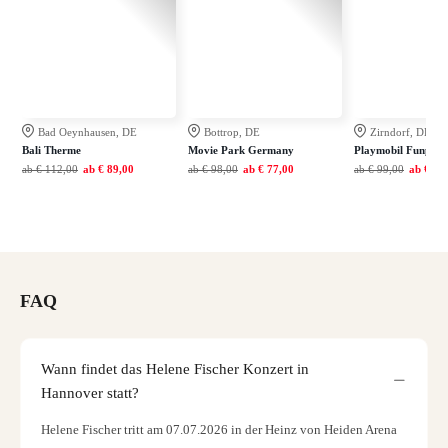
Bad Oeynhausen, DE
Bottrop, DE
Zirndorf, DE
Bali Therme
Movie Park Germany
Playmobil Funpark
ab
€ 112,00
ab
€ 89,00
ab
€ 98,00
ab
€ 77,00
ab
€ 99,00
ab
€ 79
FAQ
Wann findet das Helene Fischer Konzert in
Hannover statt?
Helene Fischer tritt am 07.07.2026 in der Heinz von Heiden Arena