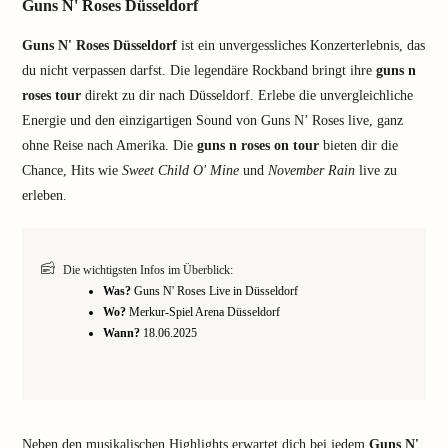
Guns N' Roses Düsseldorf
Guns N' Roses Düsseldorf
ist ein unvergessliches Konzerterlebnis, das
du nicht verpassen darfst. Die legendäre Rockband bringt ihre
guns n
roses tour
direkt zu dir nach Düsseldorf. Erlebe die unvergleichliche
Energie und den einzigartigen Sound von Guns N’ Roses live, ganz
ohne Reise nach Amerika. Die
guns n roses on tour
bieten dir die
Chance, Hits wie
Sweet Child O' Mine
und
November Rain
live zu
erleben.
Die wichtigsten Infos im Überblick:
Was?
Guns N' Roses Live in Düsseldorf
Wo?
Merkur-Spiel Arena Düsseldorf
Wann?
18.06.2025
Neben den musikalischen Highlights erwartet dich bei jedem
Guns N'