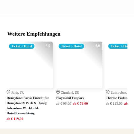
Weitere Empfehlungen
4.0
4.6
Ticket + Hotel
Ticket + Hotel
Ticket + Hotel
Paris, FR
Zirndorf, DE
Euskirchen, DE
Disneyland Paris: Eintritt für
Playmobil Funpark
Therme Euskirchen
Disneyland® Park & Disney
ab
€ 99,00
ab
€ 79,00
ab
€ 115,00
ab
€ 7
Adventure World inkl.
Hotelübernachtung
ab
€ 119,00