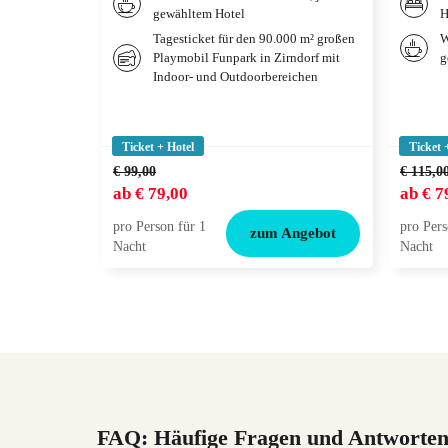
gewähltem Hotel
H
Tagesticket für den 90.000 m² großen
W
Playmobil Funpark in Zirndorf mit
g
Indoor- und Outdoorbereichen
Ticket + Hotel
Ticket 
€ 99,00
€ 115,0
ab
€ 79,00
ab
€ 7
pro Person für 1
pro Pers
zum Angebot
Nacht
Nacht
FAQ: Häufige Fragen und Antworte