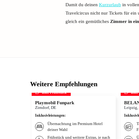
Damit du deinen
Kurzurlaub
in volle
Travelcircus nicht nur Tickets für ein
gleich ein gemütliches
Zimmer in ei
Weitere Empfehlungen
inkl. Frühstück
inkl
Playmobil Funpark
BELANT
Zirndorf, DE
Leipzig,
Inklusivleistungen
:
Inklusivl
Übernachtung im Premium Hotel
T
deiner Wahl
F
Frühstück und weitere Extras, je nach
Ü