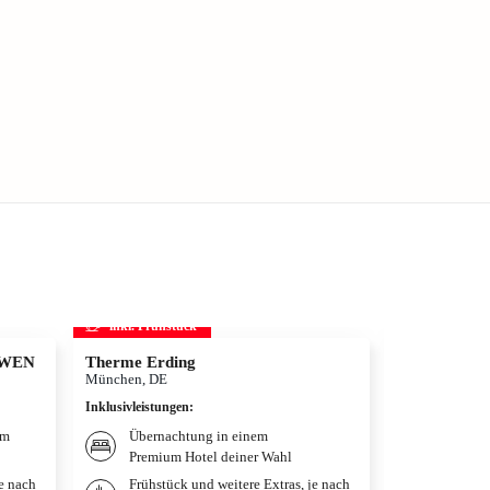
inkl. Frühstück
inkl. Frühs
ÖWEN
Therme Erding
Disneyland Pa
Disneyland®
München, DE
Adventure W
Inklusivleistungen
:
Hotelüberna
Paris, FR
um
Übernachtung in einem
Premium Hotel deiner Wahl
Inklusivleistun
je nach
Frühstück und weitere Extras, je nach
Übernac