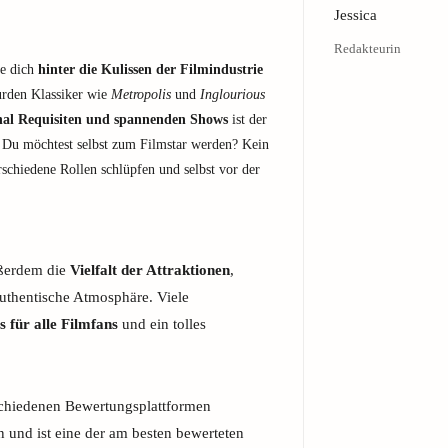
Jessica
Redakteurin
ie dich
hinter die Kulissen der Filmindustrie
urden Klassiker wie
Metropolis
und
Inglourious
nal Requisiten und spannenden Shows
ist der
 Du möchtest selbst zum Filmstar werden? Kein
schiedene Rollen schlüpfen und selbst vor der
ußerdem die
Vielfalt der Attraktionen
,
authentische Atmosphäre. Viele
s für alle Filmfans
und ein tolles
schiedenen Bewertungsplattformen
n und ist eine der am besten bewerteten