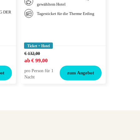
gewähltem Hotel
qualitä
deiner 
IG DER
Tagesticket für die Therme Erding
Weitere
gewählt
Tickets
Adventu
Ticket + Hotel
Ticket + Hotel
€ 132,00
ab
€ 99,00
ab
€ 119,00
pro Person für 1
pro Person für
ot
zum Angebot
Nacht
Nacht