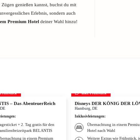
n Zügen genießen kannst, buchst du mit
 unvergessliches Erlebnis, sondern auch
nem Premium Hotel
deiner Wahl hinzu!
. Frühstück
inkl. Frühstück
IS – Das AbenteuerReich
Disneys DER KÖNIG DER L
 DE
Hamburg, DE
eistungen
:
Inklusivleistungen
:
agesticket + 2. Tag gratis für den
Übernachtung in einem Premi
amilienfreizeitpark BELANTIS
Hotel nach Wahl
bernachtung in einem Premium
Weitere Extras wie Frühstück, 