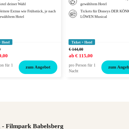
otel deiner Wahl
gewähltem Hotel
eitere Extras wie Frühstück, je nach
Tickets für Disneys DER KÖN
ewähltem Hotel
LÖWEN Musical
+ Hotel
Ticket + Hotel
0
€ 144,00
9,00
ab
€ 115,00
on für 1
pro Person für 1
zum Angebot
zum Angeb
Nacht
n
- Filmpark Babelsberg