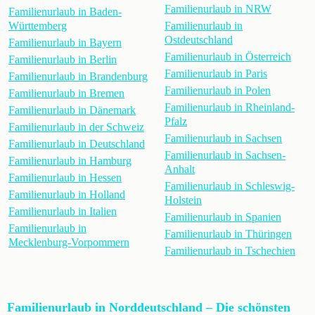
Familienurlaub in NRW
Familienurlaub in Baden-
Württemberg
Familienurlaub in
Ostdeutschland
Familienurlaub in Bayern
Familienurlaub in Österreich
Familienurlaub in Berlin
Familienurlaub in Paris
Familienurlaub in Brandenburg
Familienurlaub in Polen
Familienurlaub in Bremen
Familienurlaub in Rheinland-
Familienurlaub in Dänemark
Pfalz
Familienurlaub in der Schweiz
Familienurlaub in Sachsen
Familienurlaub in Deutschland
Familienurlaub in Sachsen-
Familienurlaub in Hamburg
Anhalt
Familienurlaub in Hessen
Familienurlaub in Schleswig-
Familienurlaub in Holland
Holstein
Familienurlaub in Italien
Familienurlaub in Spanien
Familienurlaub in
Familienurlaub in Thüringen
Mecklenburg-Vorpommern
Familienurlaub in Tschechien
Familienurlaub in Norddeutschland – Die schönsten