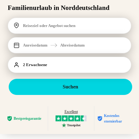
Familienurlaub in Norddeutschland
Reiseziel oder Angebot suchen
Anreisedatum
Abreisedatum
2 Erwachsene
Suchen
Excellent
Kostenlos
Bestpreis­garantie
stornierbar
Trustpilot