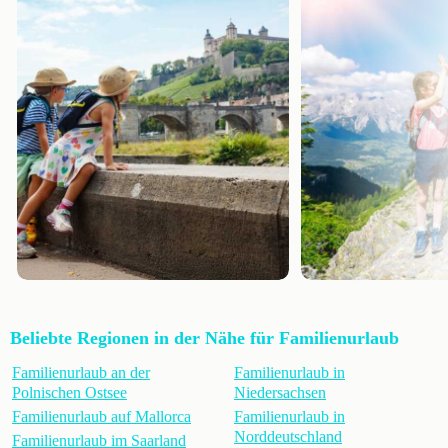
Beliebte Regionen in der Nähe für Familienurlaub
Familienurlaub an der
Familienurlaub in
Polnischen Ostsee
Niedersachsen
Familienurlaub auf Mallorca
Familienurlaub in
Norddeutschland
Familienurlaub im Saarland