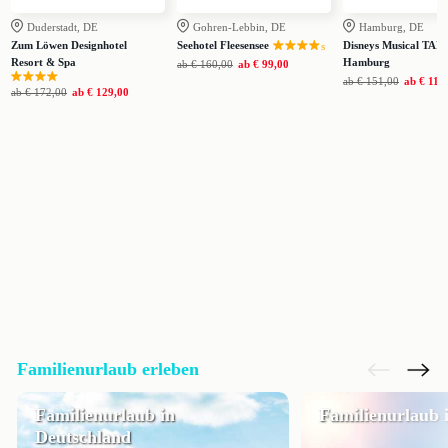
Duderstadt, DE
Gohren-Lebbin, DE
Hamburg, DE
Zum Löwen Designhotel
Seehotel Fleesensee
Disneys Musical TAR
s
Resort & Spa
Hamburg
ab
€ 160,00
ab
€ 99,00
ab
€ 151,00
ab
€ 119
ab
€ 172,00
ab
€ 129,00
Familienurlaub erleben
Familienurlaub in
Familienurlaub 
Deutschland