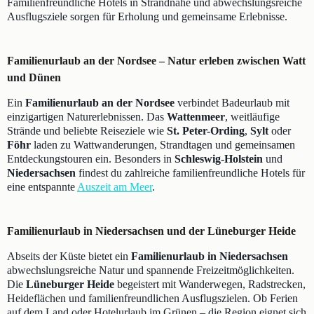
Familienfreundliche Hotels in Strandnähe und abwechslungsreiche
Ausflugsziele sorgen für Erholung und gemeinsame Erlebnisse.
Familienurlaub an der Nordsee – Natur erleben zwischen Watt
und Dünen
Ein
Familienurlaub an der Nordsee
verbindet Badeurlaub mit
einzigartigen Naturerlebnissen. Das
Wattenmeer
, weitläufige
Strände und beliebte Reiseziele wie
St. Peter-Ording
,
Sylt
oder
Föhr
laden zu Wattwanderungen, Strandtagen und gemeinsamen
Entdeckungstouren ein. Besonders in
Schleswig-Holstein
und
Niedersachsen
findest du zahlreiche familienfreundliche Hotels für
eine entspannte
Auszeit am Meer
.
Familienurlaub in Niedersachsen und der Lüneburger Heide
Abseits der Küste bietet ein
Familienurlaub in Niedersachsen
abwechslungsreiche Natur und spannende Freizeitmöglichkeiten.
Die
Lüneburger Heide
begeistert mit Wanderwegen, Radstrecken,
Heideflächen und familienfreundlichen Ausflugszielen. Ob Ferien
auf dem Land oder Hotelurlaub im Grünen – die Region eignet sich