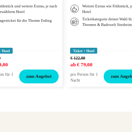
rühstück und weitere Extras, je nach
Weitere Extras wie Frühstück, 
ewähltem Hotel
Hotel
Ticketkategorie deiner Wahl fü
agesticket für die Therme Erding
Thermen & Badewelt Sinsheim
+ Hotel
Ticket + Hotel
0
€ 122,00
9,00
ab
€ 79,00
on für 1
pro Person für 1
zum Angebot
zum Angeb
Nacht