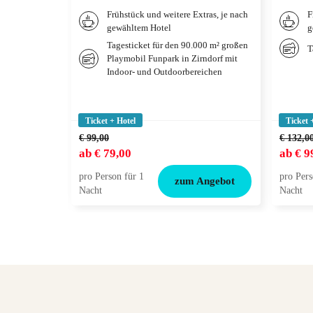
Frühstück und weitere Extras, je nach
F
gewähltem Hotel
g
Tagesticket für den 90.000 m² großen
T
Playmobil Funpark in Zirndorf mit
Indoor- und Outdoorbereichen
Ticket + Hotel
Ticket 
€ 99,00
€ 132,0
ab
€ 79,00
ab
€ 9
pro Person für 1
pro Pers
zum Angebot
Nacht
Nacht