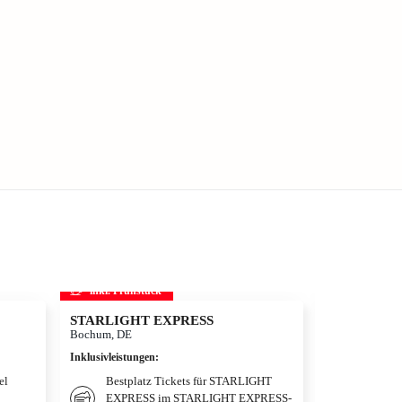
inkl. Frühstück
inkl. Frühs
STARLIGHT EXPRESS
Disneyland Pa
Disneyland®
Bochum, DE
Adventure W
Inklusivleistungen
:
Hotelüberna
Paris, FR
el
Bestplatz Tickets für STARLIGHT
EXPRESS im STARLIGHT EXPRESS-
Inklusivleistun