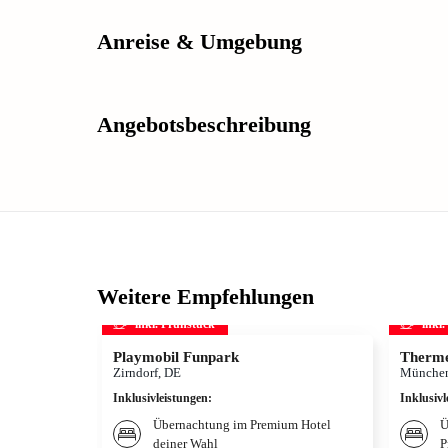
Anreise & Umgebung
Angebotsbeschreibung
Weitere Empfehlungen
inkl. Frühstück
inkl
Playmobil Funpark
Therme
Zirndorf, DE
München
Inklusivleistungen
:
Inklusivl
Übernachtung im Premium Hotel
Ü
deiner Wahl
P