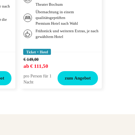
Theater Bochum
je nach
Übernac
Übernachtung in einem
qualitä
qualitätsgeprüften
deiner 
r die
Premium Hotel nach Wahl
Weitere
Frühstück und weiteren Extras, je nach
gewählt
gewähltem Hotel
Tickets
Adventu
Ticket + Hotel
Ticket + Hotel
€ 149,00
ab
€ 111,50
ab
€ 119,00
pro Person für 1
pro Person für
ot
zum Angebot
Nacht
Nacht