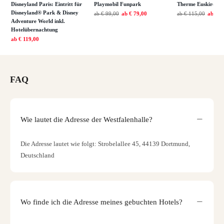
Disneyland Paris: Eintritt für
Playmobil Funpark
Therme Euskirchen
Disneyland® Park & Disney
ab
€ 99,00
ab
€ 79,00
ab
€ 115,00
ab
€ 7
Adventure World inkl.
Hotelübernachtung
ab
€ 119,00
FAQ
Wie lautet die Adresse der Westfalenhalle?
Die Adresse lautet wie folgt: Strobelallee 45, 44139 Dortmund,
Deutschland
Wo finde ich die Adresse meines gebuchten Hotels?