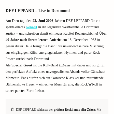
DEF LEPPARD – Live in Dortmund
Am Dienstag, den
23. Juni 2026
, kehren DEF LEPPARD für ein
spektakuläres
Konzert
in die legendäre Westfalenhalle Dortmund
zurück – und schreiben damit ein neues Kapitel Rockgeschichte!
Über
40 Jahre nach ihrem letzten Auftritt
am 18. Dezember 1983 in
genau dieser Halle bringt die Band ihre unverwechselbare Mischung
aus eingängigen Riffs, energiegeladenen Hymnen und purer Rock-
Power zurück nach Dortmund.
Als
Special Guest
ist die Kult-Band
Extreme
mit dabei und sorgt für
den perfekten Auftakt eines unvergesslichen Abends voller Gänsehaut-
Momente. Fans dürfen sich auf ikonische Klassiker und mitreißende
Bühnenshows freuen – ein echtes Muss für alle, die Rock’n’Roll in
seiner pursten Form lieben.
DEF LEPPARD zählen zu den
größten Rockbands aller Zeiten
: Mit