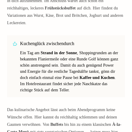
in dich aufzunehmen. Im Anschluss wartet auch schon ein
reichhaltiges, leckeres
Frühstücksbuffet
auf dich. Hier findest du
Variationen aus Wurst, Käse, Brot und Brötchen, Joghurt und anderen
Leckereien.
Kuchenglück zwischendurch
Ein Tag am
Strand in der Sonne
, Shoppingrunden an der
bekannten Flaniermeile oder eine Runde Golf können ganz
schön anstrengend sein. Damit du auch genügend Power
und Energie für die restliche Tageshälfte tankst, gönn dir
doch einfach einmal eine Pause bei
Kaffee und Kuchen
.
Im Hotelrestaurant findet sicher jede Naschkatze das
richtige Stück auf dem Teller.
Das kulinarische Angebot lässt auch beim Abendprogramm keine
Wünsche offen. Hier kannst du reichhaltig schlemmen und deinen
Gaumen verwöhnen. Von
Buffets
bis hin zu einem klassischen
À-la-
Carte-Menü
mit stets vegetarischen Optionen — keiner muss hier