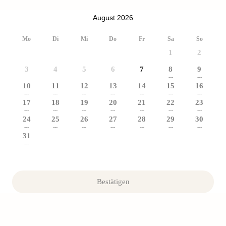
August 2026
Mo
Di
Mi
Do
Fr
Sa
So
1
2
3
4
5
6
7
8
9
---
---
10
11
12
13
14
15
16
---
---
---
---
---
---
---
17
18
19
20
21
22
23
---
---
---
---
---
---
---
24
25
26
27
28
29
30
---
---
---
---
---
---
---
31
---
Bestätigen