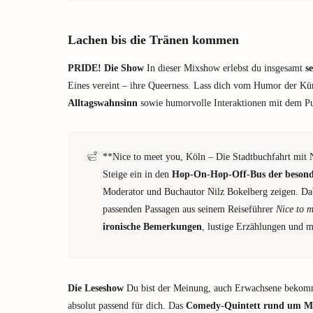
Lachen bis die Tränen kommen
PRIDE! Die Show
In dieser Mixshow erlebst du insgesamt
s
Eines vereint – ihre Queerness. Lass dich vom Humor der Kün
Alltagswahnsinn
sowie humorvolle Interaktionen mit dem P
**Nice to meet you, Köln – Die Stadtbuchfahrt mit 
Steige ein in den
Hop-On-Hop-Off-Bus der besond
Moderator und Buchautor Nilz Bokelberg zeigen. Dab
passenden Passagen aus seinem Reiseführer
Nice to m
ironische Bemerkungen
, lustige Erzählungen und 
Die Leseshow
Du bist der Meinung, auch Erwachsene bekomm
absolut passend für dich. Das
Comedy-Quintett rund um Ma