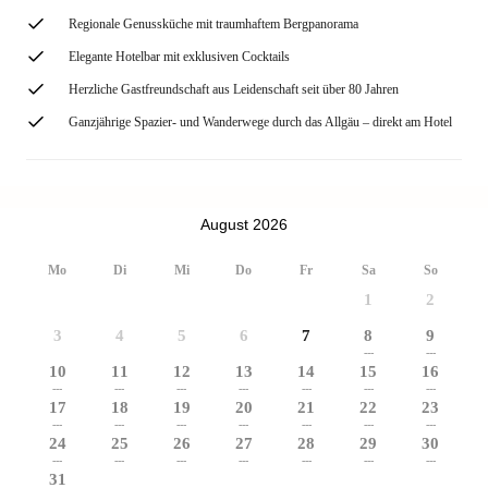
Regionale Genussküche mit traumhaftem Bergpanorama
Elegante Hotelbar mit exklusiven Cocktails
Herzliche Gastfreundschaft aus Leidenschaft seit über 80 Jahren
Ganzjährige Spazier- und Wanderwege durch das Allgäu – direkt am Hotel
August 2026
Mo
Di
Mi
Do
Fr
Sa
So
1
2
3
4
5
6
7
8
9
---
---
10
11
12
13
14
15
16
---
---
---
---
---
---
---
17
18
19
20
21
22
23
---
---
---
---
---
---
---
24
25
26
27
28
29
30
---
---
---
---
---
---
---
31