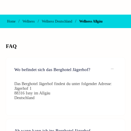
/
/
/
Home
Wellness
Wellness Deutschland
Wellness Allgäu
FAQ
Wo befindet sich das Berghotel Jägerhof?
Das Berghotel Jägerhof findest du unter folgender Adresse:
Jägerhof 1
88316 Isny im Allgäu
Deutschland
Ab wann kann ich ins Berghotel Jägerhof