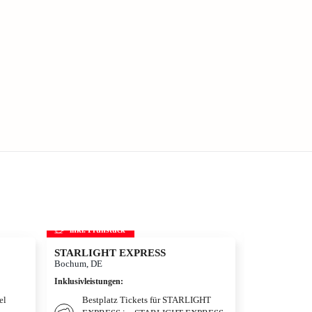
inkl. Frühstück
inkl. Frühs
STARLIGHT EXPRESS
Disneyland Pa
Disneyland®
Bochum, DE
Adventure W
Inklusivleistungen
:
Hotelüberna
Paris, FR
el
Bestplatz Tickets für STARLIGHT