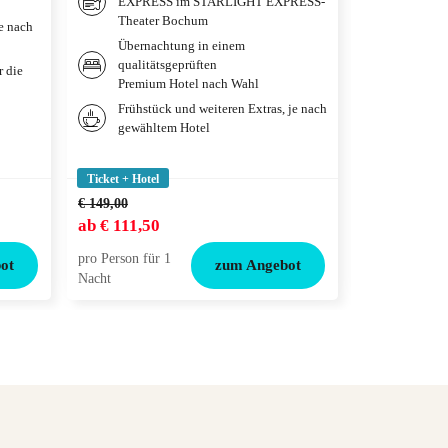
EXPRESS im STARLIGHT EXPRESS-
Inklusivleistun
Theater Bochum
je nach
Übernac
Übernachtung in einem
qualitä
qualitätsgeprüften
deiner 
r die
Premium Hotel nach Wahl
Weitere
Frühstück und weiteren Extras, je nach
gewählt
gewähltem Hotel
Tickets
Adventu
Ticket + Hotel
Ticket + Hotel
€ 149,00
ab
€ 111,50
ab
€ 119,00
pro Person für 1
pro Person für
ot
zum Angebot
Nacht
Nacht