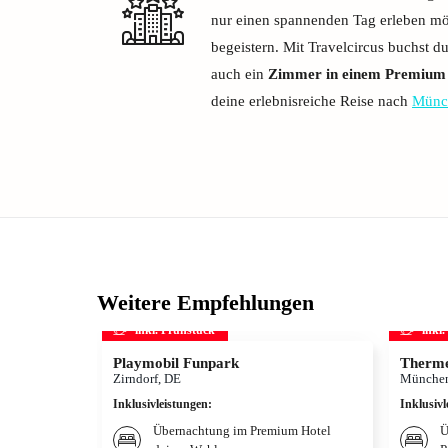
nur einen spannenden Tag erleben möc
begeistern. Mit Travelcircus buchst du
auch ein
Zimmer in einem Premium 
deine erlebnisreiche Reise nach
Münc
Weitere Empfehlungen
inkl. Frühstück
inkl
Playmobil Funpark
Therme
Zirndorf, DE
München
Inklusivleistungen
:
Inklusivl
Übernachtung im Premium Hotel
Ü