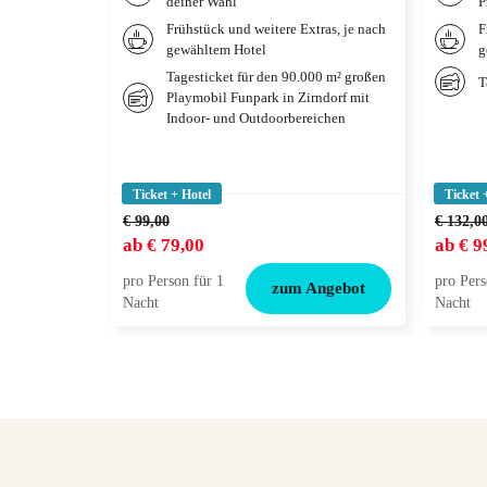
deiner Wahl
P
Frühstück und weitere Extras, je nach
F
gewähltem Hotel
g
Tagesticket für den 90.000 m² großen
T
Playmobil Funpark in Zirndorf mit
Indoor- und Outdoorbereichen
Ticket + Hotel
Ticket 
€ 99,00
€ 132,0
ab
€ 79,00
ab
€ 9
pro Person für 1
pro Pers
zum Angebot
Nacht
Nacht