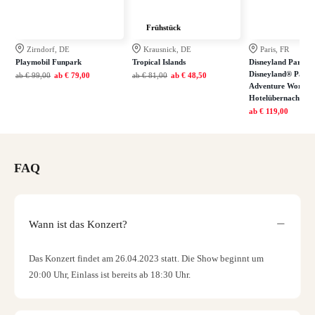
Frühstück
Zirndorf, DE
Krausnick, DE
Paris, FR
Playmobil Funpark
Tropical Islands
Disneyland Paris: E
Disneyland® Park 
ab
€ 99,00
ab
€ 79,00
ab
€ 81,00
ab
€ 48,50
Adventure World in
Hotelübernachtung
ab
€ 119,00
FAQ
Wann ist das Konzert?
Das Konzert findet am 26.04.2023 statt. Die Show beginnt um
20:00 Uhr, Einlass ist bereits ab 18:30 Uhr.