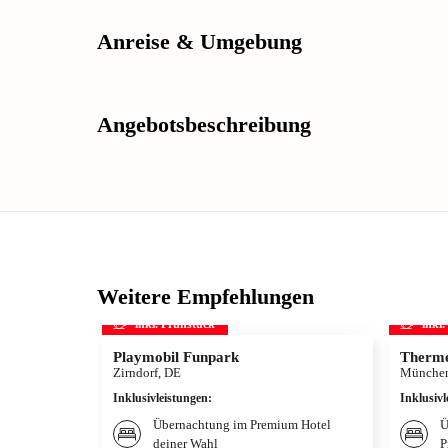
Anreise & Umgebung
Angebotsbeschreibung
Weitere Empfehlungen
inkl. Frühstück
inkl
Playmobil Funpark
Therme
Zirndorf, DE
München
Inklusivleistungen
:
Inklusivl
Übernachtung im Premium Hotel
Ü
deiner Wahl
P