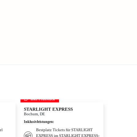
inkl. Frühstück
inkl. Frühs
STARLIGHT EXPRESS
Disneyland Pa
Disneyland®
Bochum, DE
Adventure W
Inklusivleistungen
:
Hotelüberna
Paris, FR
el
Bestplatz Tickets für STARLIGHT
EXPRESS im STARLIGHT EXPRESS-
Inklusivleistun