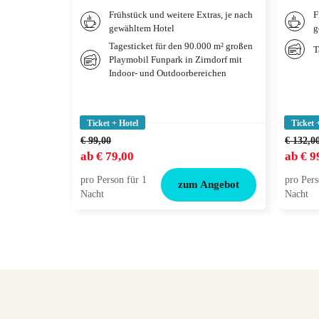
Frühstück und weitere Extras, je nach
F
gewähltem Hotel
g
Tagesticket für den 90.000 m² großen
T
Playmobil Funpark in Zirndorf mit
Indoor- und Outdoorbereichen
Ticket + Hotel
Ticket 
€ 99,00
€ 132,0
ab
€ 79,00
ab
€ 9
pro Person für 1
pro Pers
zum Angebot
Nacht
Nacht