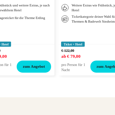
rühstück und weitere Extras, je nach
Weitere Extras wie Frühstück, 
ewähltem Hotel
Hotel
Ticketkategorie deiner Wahl fü
agesticket für die Therme Erding
Thermen & Badewelt Sinsheim
+ Hotel
Ticket + Hotel
0
€ 122,00
9,00
ab
€ 79,00
on für 1
pro Person für 1
zum Angebot
zum Angeb
Nacht