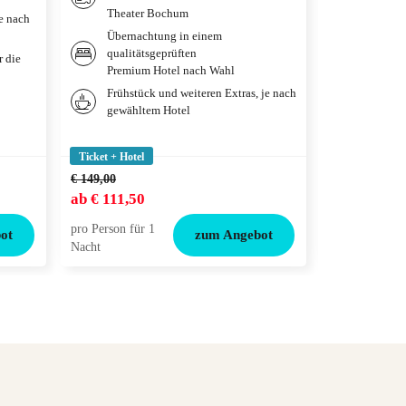
Theater Bochum
je nach
Übernac
Übernachtung in einem
qualitä
qualitätsgeprüften
deiner 
r die
Premium Hotel nach Wahl
Weitere
Frühstück und weiteren Extras, je nach
gewählt
gewähltem Hotel
Tickets
Adventu
Ticket + Hotel
Ticket + Hotel
€ 149,00
ab
€ 111,50
ab
€ 119,00
pro Person für 1
pro Person für
ot
zum Angebot
Nacht
Nacht