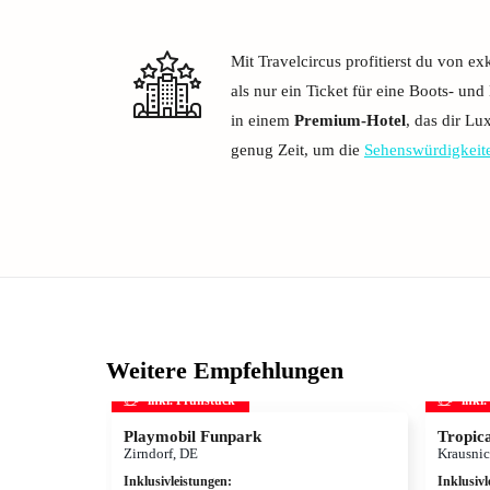
Mit Travelcircus profitierst du von e
als nur ein Ticket für eine Boots- und
in einem
Premium-Hotel
, das dir Lu
genug Zeit, um die
Sehenswürdigkeit
Weitere Empfehlungen
inkl. Frühstück
inkl
Playmobil Funpark
Tropica
Zirndorf, DE
Krausnic
Inklusivleistungen
:
Inklusivl