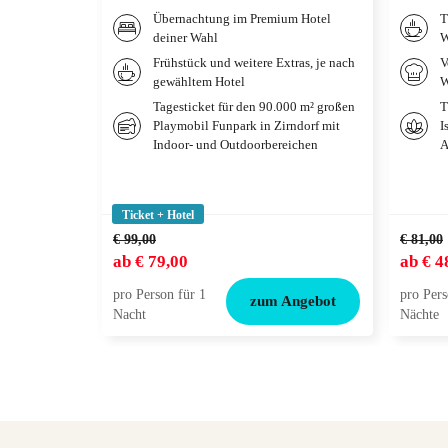
Übernachtung im Premium Hotel
T
deiner Wahl
W
Frühstück und weitere Extras, je nach
V
gewähltem Hotel
W
Tagesticket für den 90.000 m² großen
T
Playmobil Funpark in Zirndorf mit
I
Indoor- und Outdoorbereichen
A
Ticket + Hotel
€ 99,00
€ 81,00
ab
€ 79,00
ab
€ 4
pro Person für 1
pro Pers
zum Angebot
Nacht
Nächte