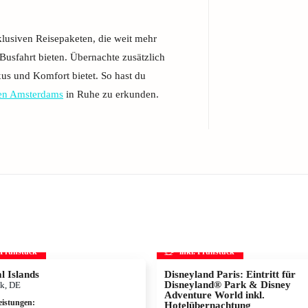
xklusiven Reisepaketen, die weit mehr
 Busfahrt bieten. Übernachte zusätzlich
xus und Komfort bietet. So hast du
en Amsterdams
in Ruhe zu erkunden.
. Frühstück
inkl. Frühstück
l Islands
Disneyland Paris: Eintritt für
Disneyland® Park & Disney
k, DE
Adventure World inkl.
eistungen
:
Hotelübernachtung