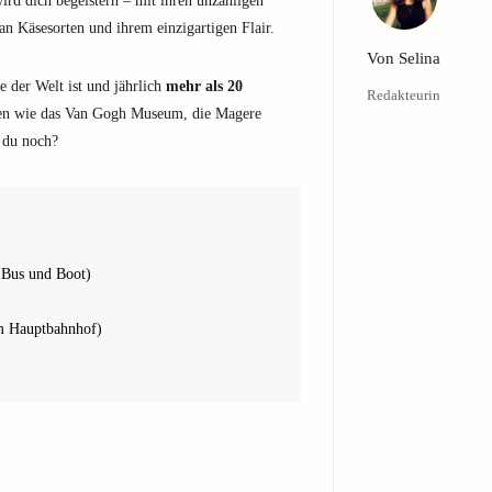
rd dich begeistern – mit ihren unzähligen
 an Käsesorten und ihrem einzigartigen Flair.
Von
Selina
le der Welt ist und jährlich
mehr als 20
Redakteurin
ten wie das Van Gogh Museum, die Magere
 du noch?
 Bus und Boot)
m Hauptbahnhof)