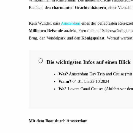
Willkommen in Amsterdam! Die niederländische Hauptstadt wi
Kanälen, den
charmanten Grachtenhäusern
, einer Vielzahl
Kein Wunder, dass
Amsterdam
eines der beliebtesten Reisezie
Millionen Reisende
anzieht. Freu dich auf Sehenswürdigkei
Brug, den Vondelpark und den
Königspalast
. Worauf wartest
Die wichtigsten Infos auf einen Blick
Was?
Amsterdam Day Trip and Cruise (mit
Wann?
04.01. bis 22.10.2024
Wo?
Lovers Canal Cruises (Abfahrt vor de
Mit dem Boot durch Amsterdam