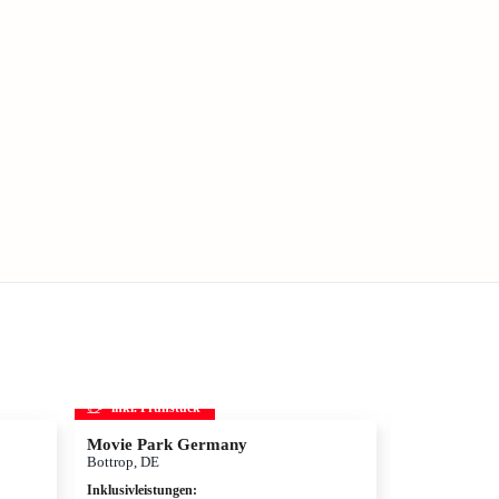
inkl. Frühstück
inkl. Frühs
Movie Park Germany
Therme Erd
Bottrop, DE
München, DE
Inklusivleistungen
:
Inklusivleistun