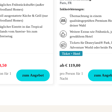
Paris, FR
ägliches Frühstücksbuffet (außer
oodland Homes)
Inklusivleistungen
:
oll ausgestattete Küche & Grill (nur
Übernachtung in einem
oodland Homes)
qualitätsgeprüften Premium Ho
deiner Wahl
äglicher Eintritt in das Tropical
slands vom Anreise- bis zum
Weitere Extras wie Frühstück, 
breisetag
gewähltem Hotel
Tickets für Disneyland® Park,
Adventure World oder beide Pa
Ticket + Hotel
8,50
ab
€ 119,00
on für 1
pro Person für 1
zum Angebot
zum Angeb
Nacht