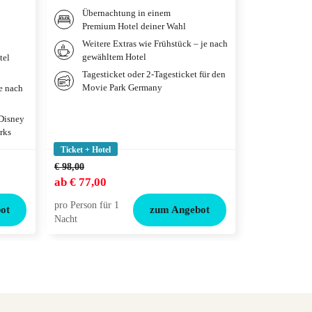
Übernachtung in einem
Übernac
Premium Hotel deiner Wahl
Premium
Weitere Extras wie Frühstück – je nach
Frühstü
gewähltem Hotel
gewählt
tel
Tagesticket oder 2-Tagesticket für den
Tagesti
Movie Park Germany
je nach
 Disney
rks
Ticket + Hotel
Ticket + Hotel
€ 98,00
€ 132,00
ab
€ 77,00
ab
€ 99,00
pro Person für 1
pro Person für
ot
zum Angebot
Nacht
Nacht